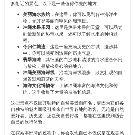
多附近的景点。以下是一些值得你去的地方：
美丽海水族馆
：在这里，你可以见到各种海洋生
物，尤其是美丽而罕见的珊瑚礁。
冲绳水果乐园
：这里是热带水果的天堂，可以品尝
到最新鲜的热带水果，还可以了解水果的种植过
程。
今归仁城迹
：这是一座充满历史的古城，漫步其
中，你可以感受到浓厚的历史气息。
翡翠海滩
：其细腻的白沙滩和清澈的海水适合休闲
与放松，是放松身心的好地方。
冲绳美丽海岸线
：沿着海岸线漫步，欣赏壮观的自
然景观和蔚蓝的天空。
海洋文化博物馆
：了解冲绳丰富的海洋文化和传
统，这里收集了大量的展品和信息。
这些景点不仅因其独特的自然美景而闻名，更因为它们各
自独特的魅力而吸引着来自世界各地的游客。无论是自然
爱好者、历史迷，还是美食爱好者，都能在这里找到适合
自己的旅行体验。
在探索本部湾的过程中，你会发现自己不仅仅是在观赏风