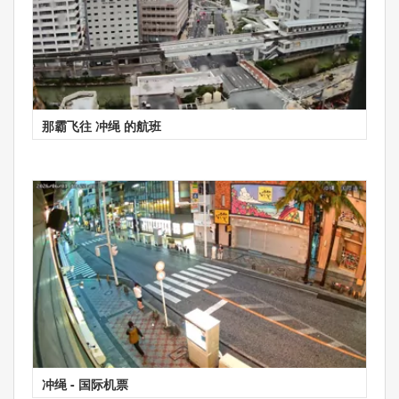
那霸飞往 冲绳 的航班
冲绳 - 国际机票