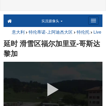
实况摄像头
意大利
特伦蒂诺-上阿迪杰大区
特伦托
Live
延时 滑雪区福尔加里亚-哥斯达
黎加