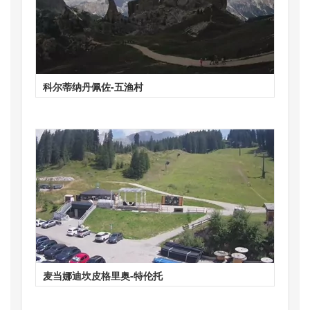
科尔蒂纳丹佩佐-五渔村
麦当娜迪坎皮格里奥-特伦托