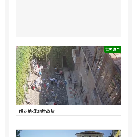
世界遗产
维罗纳-朱丽叶故居