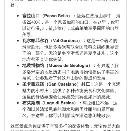
处：
塞拉山口（Passo Sella）：
坐落在塞拉山群中，海
拔2240米，是一个风景如画的山口。在这里，你可
以进行漫步，徒步旅行，或简单地享受周围的自然
美景。
瓦尔帕菲尔谷（Val Gardena）：
这是一个著名的
滑雪胜地，也是多洛米蒂联合国教科文组织世界遗
产的一部分。无论是冬季滑雪还是夏季徒步，这个
地方都不会让你失望。
地质博物馆（Museo de Geologia）：
有兴趣了解
多洛米蒂的地质历史吗？地质博物馆提供了丰富的
展览，让参观者了解这片山脉的形成和发展。
圣卡西亚诺（San Cassiano）村庄：
这是一个充满
魅力的小村庄，提供了各种传统美食和文化体验。
这里的舒适氛围会让你感受到宾至如归的感觉。
布莱斯湖（Lago di Braies）：
离拉维拉不远，这
个湖以其清澈见底的湖水和四周壮丽的山景而闻
名。在这里，你可以划船或在湖边悠闲地散步。
这些景点为你提供了丰富多样的探索体验，无论你是大自