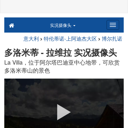
实况摄像头
意大利
特伦蒂诺-上阿迪杰大区
博尔扎诺
多洛米蒂 - 拉维拉 实况摄像头
La Villa，位于阿尔塔巴迪亚中心地带，可欣赏
多洛米蒂山的景色