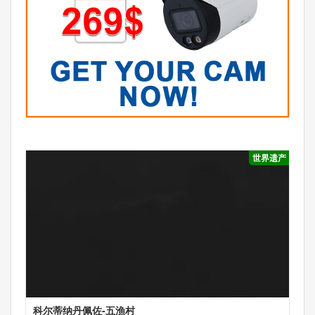
世界遗产
科尔蒂纳丹佩佐-五渔村