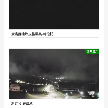
麦当娜迪坎皮格里奥-特伦托
世界遗产
科瓦拉-萨颂格