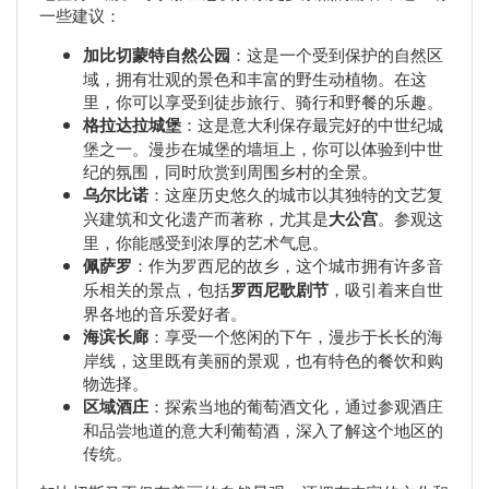
一些建议：
加比切蒙特自然公园
：这是一个受到保护的自然区
域，拥有壮观的景色和丰富的野生动植物。在这
里，你可以享受到徒步旅行、骑行和野餐的乐趣。
格拉达拉城堡
：这是意大利保存最完好的中世纪城
堡之一。漫步在城堡的墙垣上，你可以体验到中世
纪的氛围，同时欣赏到周围乡村的全景。
乌尔比诺
：这座历史悠久的城市以其独特的文艺复
兴建筑和文化遗产而著称，尤其是
大公宫
。参观这
里，你能感受到浓厚的艺术气息。
佩萨罗
：作为罗西尼的故乡，这个城市拥有许多音
乐相关的景点，包括
罗西尼歌剧节
，吸引着来自世
界各地的音乐爱好者。
海滨长廊
：享受一个悠闲的下午，漫步于长长的海
岸线，这里既有美丽的景观，也有特色的餐饮和购
物选择。
区域酒庄
：探索当地的葡萄酒文化，通过参观酒庄
和品尝地道的意大利葡萄酒，深入了解这个地区的
传统。