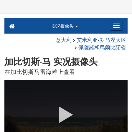
实况摄像头
意大利
艾米利亚-罗马涅大区
佩薩羅和烏爾比諾省
加比切斯·马 实况摄像头
在加比切斯马雷海滩上查看