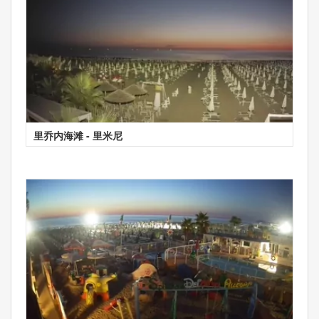
里乔内海滩 - 里米尼