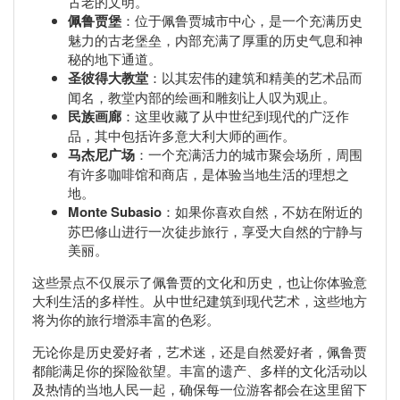
古老的文明。
佩鲁贾堡
：位于佩鲁贾城市中心，是一个充满历史
魅力的古老堡垒，内部充满了厚重的历史气息和神
秘的地下通道。
圣彼得大教堂
：以其宏伟的建筑和精美的艺术品而
闻名，教堂内部的绘画和雕刻让人叹为观止。
民族画廊
：这里收藏了从中世纪到现代的广泛作
品，其中包括许多意大利大师的画作。
马杰尼广场
：一个充满活力的城市聚会场所，周围
有许多咖啡馆和商店，是体验当地生活的理想之
地。
Monte Subasio
：如果你喜欢自然，不妨在附近的
苏巴修山进行一次徒步旅行，享受大自然的宁静与
美丽。
这些景点不仅展示了佩鲁贾的文化和历史，也让你体验意
大利生活的多样性。从中世纪建筑到现代艺术，这些地方
将为你的旅行增添丰富的色彩。
无论你是历史爱好者，艺术迷，还是自然爱好者，佩鲁贾
都能满足你的探险欲望。丰富的遗产、多样的文化活动以
及热情的当地人民一起，确保每一位游客都会在这里留下