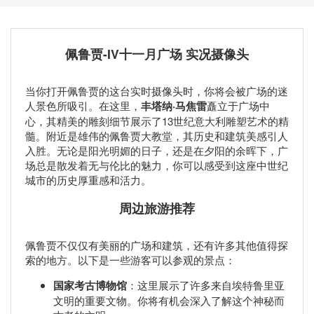
佩鲁贾-IV十一月广场 实况摄像头
当你打开佩鲁贾的这台实时摄像头时，你将会被广场的迷
人景色所吸引。在这里，
丰塔纳·马焦雷
矗立于广场中
心，其精美的雕刻细节展示了13世纪意大利雕塑艺术的精
髓。附近是雄伟的佩鲁贾大教堂，其历史和建筑美感引人
入胜。无论是阳光明媚的日子，还是在夕阳的余晖下，广
场总是散发着无与伦比的魅力，你可以感受到这座中世纪
城市的历史厚重感和活力。
周边旅游推荐
佩鲁贾不仅仅有美丽的广场和建筑，还有许多其他值得探
索的地方。以下是一些游客可以参观的景点：
国家考古博物馆
：这里展示了许多来自埃特鲁里亚
文明的重要文物。你将有机会深入了解这个神秘而