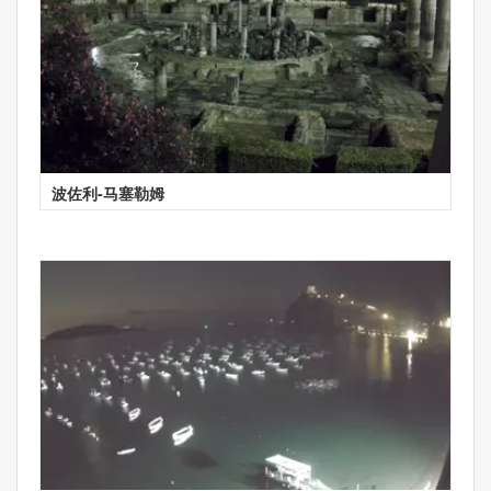
波佐利-马塞勒姆