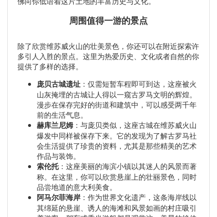
佛向你低语着这片土地的丰富历史与文化。
周围值得一游的景点
除了欣赏维苏威火山的壮美景色，你还可以在附近探索许
多引人入胜的景点。这里为热爱历史、文化或者自然的你
提供了多样的选择。
庞贝古城遗址
：仅需短暂车程即可到达，这座被火
山灰掩埋的古城让人得以一窥古罗马文明的辉煌。
漫步在保存完好的街道和建筑中，可以感受两千年
前的生活气息。
赫库兰尼姆
：与庞贝类似，这座古城在维苏威火山
爆发中同样被保存下来。它的发现为了解古罗马社
会生活提供了珍贵的资料，尤其是那些精美的艺术
作品与装饰。
索伦托
：这座美丽的海滨小镇以其迷人的风景而著
称。在这里，你可以欣赏悬崖上的壮丽景色，同时
品尝地道的意大利美食。
阿马尔菲海岸
：作为世界文化遗产，这条海岸线以
其绵延的悬崖、诱人的海滩和风景如画的村庄吸引