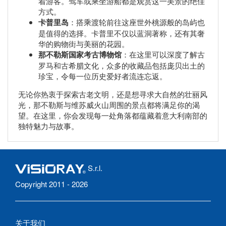
着游客。驾车或乘坐游船都是观赏这一美景的绝佳
方式。
卡普里岛
：搭乘渡轮前往这座世外桃源般的岛屿也
是值得的选择。卡普里不仅以蓝洞著称，还有其奢
华的购物街与美丽的花园。
那不勒斯国家考古博物馆
：在这里可以深度了解古
罗马和古希腊文化，众多的收藏品包括庞贝出土的
珍宝，令每一位历史爱好者流连忘返。
无论你热衷于探索古老文明，还是想寻求大自然的壮丽风
光，那不勒斯与维苏威火山周围的景点都将满足你的渴
望。在这里，你会发现每一处角落都蕴藏着意大利南部的
独特魅力与故事。
S.r.l.
Copyright 2011 - 2026
关于我们