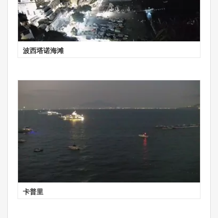
波西塔诺海滩
卡普里