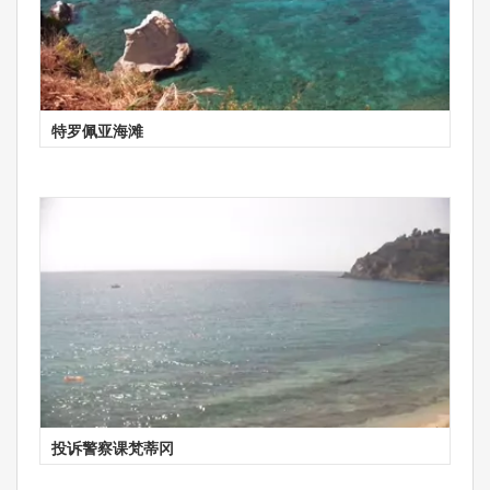
特罗佩亚海滩
投诉警察课梵蒂冈