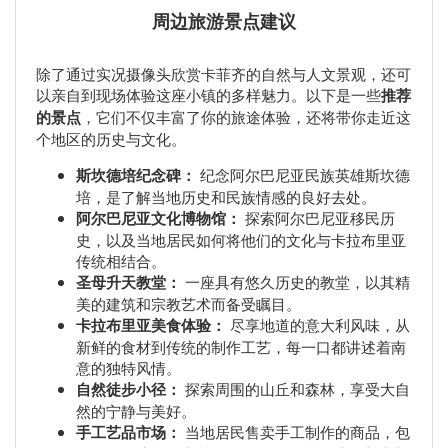
周边旅游景点建议
除了通过实况摄像头欣赏卡菲齐的自然与人文景观，还可
以亲自到现场体验这座小镇的多样魅力。以下是一些
推荐
的景点
，它们不仅丰富了你的旅途体验，还将带你走近这
个地区的历史与文化。
斯坎德培纪念碑：
纪念阿尔巴尼亚民族英雄斯坎德
培，是了解当地历史和民族情感的良好去处。
阿尔巴尼亚文化博物馆：
探索阿尔巴尼亚移民历
史，以及当地居民如何将他们的文化与卡拉布里亚
传统相结合。
圣母升天教堂：
一座具有悠久历史的教堂，以其精
美的建筑和宗教艺术而备受瞩目。
卡拉布里亚美食体验：
尽享地道的意大利风味，从
新鲜的食材到传统的制作工艺，每一口都讲述着南
意的独特风情。
自然徒步小径：
探索周围的山丘和森林，享受大自
然的宁静与美好。
手工艺品市场：
当地居民售卖手工制作的商品，包