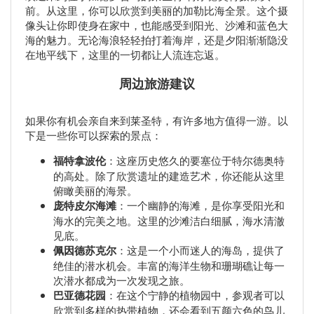
前。从这里，你可以欣赏到美丽的加勒比海全景。这个摄
像头让你即使身在家中，也能感受到阳光、沙滩和蓝色大
海的魅力。无论海浪轻轻拍打着海岸，还是夕阳渐渐隐没
在地平线下，这里的一切都让人流连忘返。
周边旅游建议
如果你有机会亲自来到莱圣特，有许多地方值得一游。以
下是一些你可以探索的景点：
福特拿波伦
：这座历史悠久的要塞位于特尔德奥特
的高处。除了欣赏遗址的建造艺术，你还能从这里
俯瞰美丽的海景。
庞特皮尔海滩
：一个幽静的海滩，是你享受阳光和
海水的完美之地。这里的沙滩洁白细腻，海水清澈
见底。
佩因德苏克尔
：这是一个小而迷人的海岛，提供了
绝佳的潜水机会。丰富的海洋生物和珊瑚礁让每一
次潜水都成为一次发现之旅。
巴亚德花园
：在这个宁静的植物园中，参观者可以
欣赏到多样的热带植物，还会看到五颜六色的鸟儿