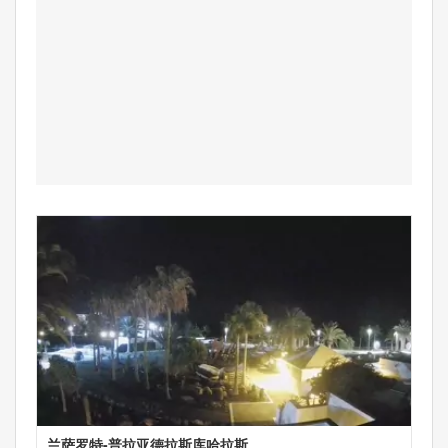
兰萨罗特-普拉亚德拉斯库哈拉斯