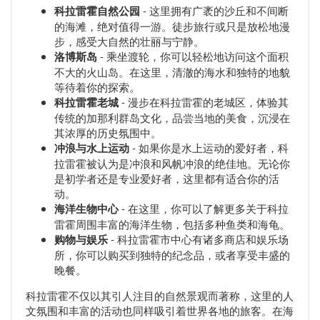
科拉雷霍自然公园
- 这里拥有广袤的沙丘和不间断
的海滩，绝对值得一游。徒步旅行或只是放松地漫
步，感受大自然的壮丽与宁静。
洛博斯岛
- 乘坐渡轮，你可以轻松地访问这个面积
不大的火山岛。在这里，清澈的海水和独特的地貌
等待着你的探索。
科拉雷霍老城
- 漫步在科拉雷霍的老城区，体验其
传统的加那利群岛文化，品尝当地的美食，沉浸在
其浓厚的历史氛围中。
冲浪与水上运动
- 如果你是水上运动的爱好者，科
拉雷霍被认为是冲浪和风帆冲浪的绝佳地。无论你
是初学者还是专业爱好者，这里都有适合你的活
动。
海洋生物中心
- 在这里，你可以了解更多关于科拉
雷霍周围丰富的海洋生物，包括多种鱼类和海龟。
购物与娱乐
- 科拉雷霍市中心有诸多商店和娱乐场
所，你可以购买到独特的纪念品，或者享受丰盛的
晚餐。
科拉雷霍不仅以其引人注目的自然景观而著称，这里的人
文氛围和丰富的活动也同样吸引着世界各地的旅客。在海