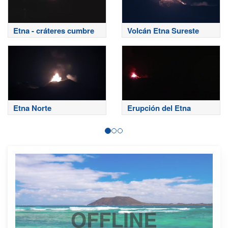
Etna - cráteres cumbre
Volcán Etna Sureste
Etna Norte
Erupción del Etna
OFFLINE