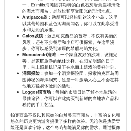
一，Erimitis海滩因其独特的白色石灰岩悬崖和清澈
的海水而闻名，是放松和享受阳光的理想地点。
Antipaxos岛
：乘船可以轻松到达这个小岛，这里
以其葡萄园和蓝色泻湖而闻名，你可以在此享受潜
水和划船的乐趣。
Gaios城镇
：这是帕克西岛的首府，不仅有美丽的
风景，还有不少餐厅和小店可供探索。在这里漫
步，你可以感受到浓厚的希腊岛屿文化。
Monodendri海滩
：一个家庭友好的沙滩，设施完
善，是家庭旅游的绝佳选择。在阳光明媚的日子
里，带上照相机记录下在水面上嬉戏的美好时刻。
洞窟探险
：参加一个洞窟探险团，探索帕克西岛周
围神秘的海洋洞穴，这是一种激动人心且不会在其
他地方轻易体验到的活动。
Loggos镇市场
：每周的市场日是了解本地生活的
最佳途径，你可以在此购买到新鲜的当地农产品和
独特的手工艺品。
帕克西岛不仅以其原始的自然美景而闻名，丰富的文化和
悠久的历史更为游客提供了多样的体验。无论你是热爱冒
险还是喜欢宁静，这个岛屿都能满足你的需求。通过摄像