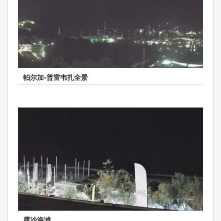
帕尔加-普雷韦扎全景
露沙海滩