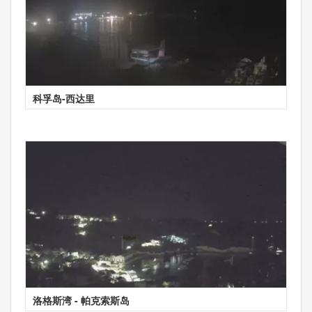
科孚岛-西达里
洛格斯湾 - 帕克索斯岛