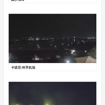
卡诺尼-科孚机场