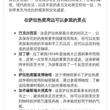
筑、现代的生活，以及丰富的多元文化将交织在一起，为
你带来无与伦比的视觉和文化盛宴。
在萨拉热窝周边可以参观的景点
巴克尔西亚
- 这是萨拉热窝最古老的街区之一，以
其保存完好的奥斯曼帝国建筑而闻名。你可以在那
里探索传统的市场和手工艺品店，还可以品尝到地
道的波斯尼亚咖啡。
拉丁桥
- 拉丁桥因1914年斐迪南大公遇刺事件而闻
名，是第一次世界大战的重要历史遗迹。这座桥横
跨米利亚茨卡河，为游客提供了一个反思历史的机
会。
萨拉热窝隧道博物馆
- 这个博物馆展示了萨拉热窝
战争期间使用的秘密隧道，通过参观博物馆，了解
这段艰难时期的人们如何勇敢地求生。
加齐赫斯瑞夫清真寺
- 这是萨拉热窝最著名的清真
寺之一，建筑精美且历史悠久。你可以在那里欣赏
到独特的伊斯兰建筑风格，并体验忧郁而宁静的气
氛。