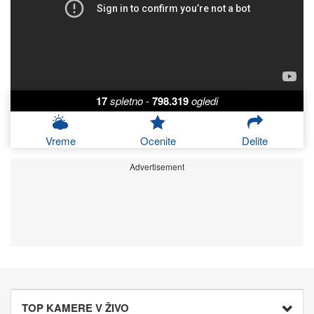
17
spletno
-
798.319
ogledi
Vreme
Ocenite
Delite
Advertisement
TOP KAMERE V ŽIVO