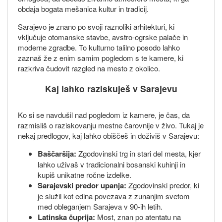
obdaja bogata mešanica kultur in tradicij.
Sarajevo je znano po svoji raznoliki arhitekturi, ki
vključuje otomanske stavbe, avstro-ogrske palače in
moderne zgradbe. To kulturno talilno posodo lahko
zaznaš že z enim samim pogledom s te kamere, ki
razkriva čudovit razgled na mesto z okolico.
Kaj lahko raziskuješ v Sarajevu
Ko si se navdušil nad pogledom iz kamere, je čas, da
razmisliš o raziskovanju mestne čarovnije v živo. Tukaj je
nekaj predlogov, kaj lahko obiščeš in doživiš v Sarajevu:
Baščaršija:
Zgodovinski trg in stari del mesta, kjer
lahko uživaš v tradicionalni bosanski kuhinji in
kupiš unikatne ročne izdelke.
Sarajevski predor upanja:
Zgodovinski predor, ki
je služil kot edina povezava z zunanjim svetom
med obleganjem Sarajeva v 90-ih letih.
Latinska čuprija:
Most, znan po atentatu na