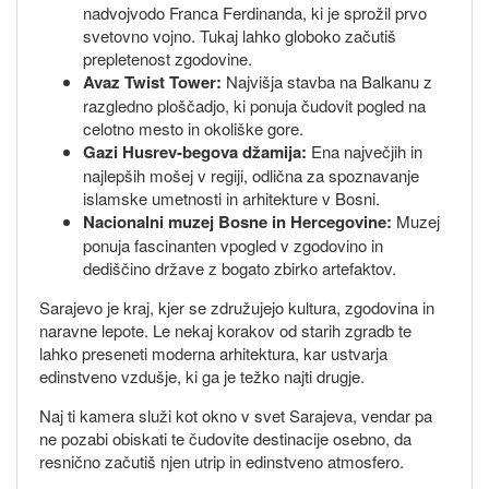
nadvojvodo Franca Ferdinanda, ki je sprožil prvo
svetovno vojno. Tukaj lahko globoko začutiš
prepletenost zgodovine.
Avaz Twist Tower:
Najvišja stavba na Balkanu z
razgledno ploščadjo, ki ponuja čudovit pogled na
celotno mesto in okoliške gore.
Gazi Husrev-begova džamija:
Ena največjih in
najlepših mošej v regiji, odlična za spoznavanje
islamske umetnosti in arhitekture v Bosni.
Nacionalni muzej Bosne in Hercegovine:
Muzej
ponuja fascinanten vpogled v zgodovino in
dediščino države z bogato zbirko artefaktov.
Sarajevo je kraj, kjer se združujejo kultura, zgodovina in
naravne lepote. Le nekaj korakov od starih zgradb te
lahko preseneti moderna arhitektura, kar ustvarja
edinstveno vzdušje, ki ga je težko najti drugje.
Naj ti kamera služi kot okno v svet Sarajeva, vendar pa
ne pozabi obiskati te čudovite destinacije osebno, da
resnično začutiš njen utrip in edinstveno atmosfero.