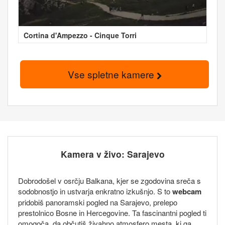
Cortina d'Ampezzo - Cinque Torri
Vse spletne kamere
Kamera v živo: Sarajevo
Dobrodošel v osrčju Balkana, kjer se zgodovina sreča s
sodobnostjo in ustvarja enkratno izkušnjo. S to
webcam
pridobiš panoramski pogled na Sarajevo, prelepo
prestolnico Bosne in Hercegovine. Ta fascinantni pogled ti
omogoča, da občutiš živahno atmosfero mesta, ki ga