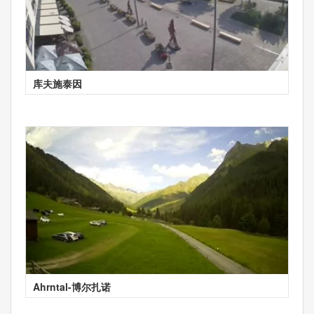
库夫施泰因
Ahrntal-博尔扎诺