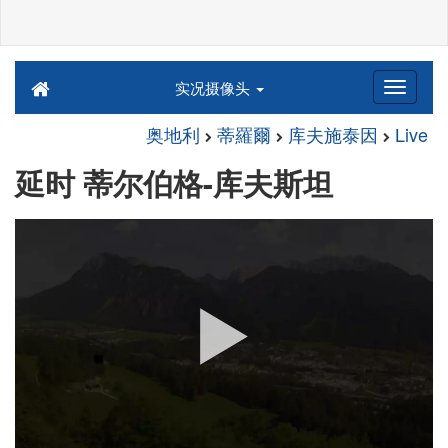
实况摄像头
奥地利
蒂羅爾
库夫施泰因
Live
延时 蒂尔伯格-库夫斯坦