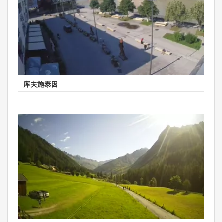
库夫施泰因