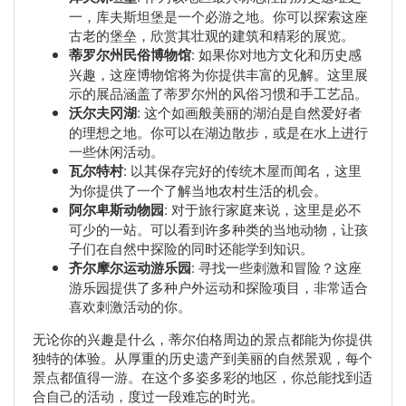
一，库夫斯坦堡是一个必游之地。你可以探索这座
古老的堡垒，欣赏其壮观的建筑和精彩的展览。
蒂罗尔州民俗博物馆
: 如果你对地方文化和历史感
兴趣，这座博物馆将为你提供丰富的见解。这里展
示的展品涵盖了蒂罗尔州的风俗习惯和手工艺品。
沃尔夫冈湖
: 这个如画般美丽的湖泊是自然爱好者
的理想之地。你可以在湖边散步，或是在水上进行
一些休闲活动。
瓦尔特村
: 以其保存完好的传统木屋而闻名，这里
为你提供了一个了解当地农村生活的机会。
阿尔卑斯动物园
: 对于旅行家庭来说，这里是必不
可少的一站。可以看到许多种类的当地动物，让孩
子们在自然中探险的同时还能学到知识。
齐尔摩尔运动游乐园
: 寻找一些刺激和冒险？这座
游乐园提供了多种户外运动和探险项目，非常适合
喜欢刺激活动的你。
无论你的兴趣是什么，蒂尔伯格周边的景点都能为你提供
独特的体验。从厚重的历史遗产到美丽的自然景观，每个
景点都值得一游。在这个多姿多彩的地区，你总能找到适
合自己的活动，度过一段难忘的时光。