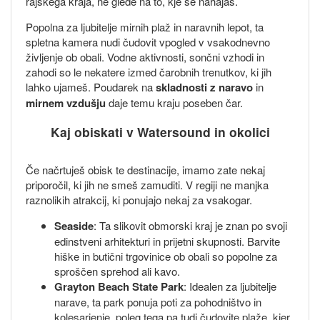
rajskega kraja, ne glede na to, kje se nahajaš.
Popolna za ljubitelje mirnih plaž in naravnih lepot, ta
spletna kamera nudi čudovit vpogled v vsakodnevno
življenje ob obali. Vodne aktivnosti, sončni vzhodi in
zahodi so le nekatere izmed čarobnih trenutkov, ki jih
lahko ujameš. Poudarek na
skladnosti z naravo
in
mirnem vzdušju
daje temu kraju poseben čar.
Kaj obiskati v Watersound in okolici
Če načrtuješ obisk te destinacije, imamo zate nekaj
priporočil, ki jih ne smeš zamuditi. V regiji ne manjka
raznolikih atrakcij, ki ponujajo nekaj za vsakogar.
Seaside
: Ta slikovit obmorski kraj je znan po svoji
edinstveni arhitekturi in prijetni skupnosti. Barvite
hiške in butični trgovinice ob obali so popolne za
sproščen sprehod ali kavo.
Grayton Beach State Park
: Idealen za ljubitelje
narave, ta park ponuja poti za pohodništvo in
kolesarjenje, poleg tega pa tudi čudovite plaže, kjer