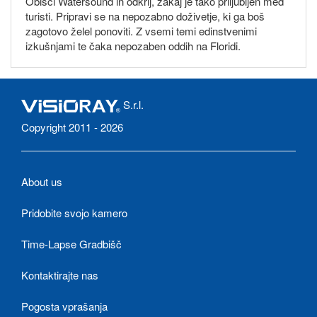
Obišči Watersound in odkrij, zakaj je tako priljubljen med
turisti. Pripravi se na nepozabno doživetje, ki ga boš
zagotovo želel ponoviti. Z vsemi temi edinstvenimi
izkušnjami te čaka nepozaben oddih na Floridi.
S.r.l.
Copyright 2011 - 2026
About us
Pridobite svojo kamero
Time-Lapse Gradbišč
Kontaktirajte nas
Pogosta vprašanja