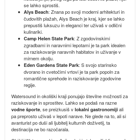
se lahko sprostiš.
Alys Beach
: Znana po svoji moderni arhitekturi in
čudovitih plažah, Alys Beach je kraj, kjer se lahko
prepustiš luksuzu in eleganci ter uživaš v odlični
kulinariki.
Camp Helen State Park
: Z zgodovinskimi
zgradbami in naravnimi lepotami je ta park idealen
za raziskovanje naravnih habitatov in uživanje v
mirnem okolju.
Eden Gardens State Park
: S svojo starinsko
dvorano in cvetočimi vrtovi je ta park popoln za
romantične sprehode in raziskovanje zgodovine
regije.
Watersound in okoliški kraji ponujajo številne možnosti za
raziskovanje in sprostitev. Lahko se podaš na razne
vodne športe
, se preizkusiš v
lokalni gastronomiji
ali
pa preprosto uživaš v lepoti narave. Ne glede na to, ali si
avanturist po duši ali ljubitelj kulturnih doživetij, ta
destinacija ne bo razočarala.