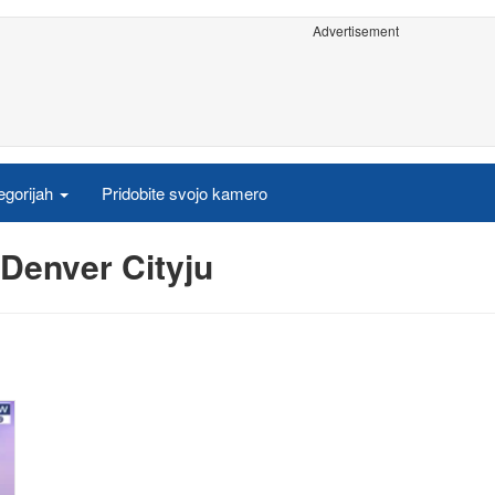
Advertisement
egorijah
Pridobite svojo kamero
 Denver Cityju