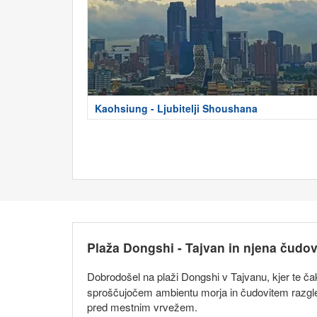
Kaohsiung - Ljubitelji Shoushana
Plaža Dongshi - Tajvan in njena čudov
Dobrodošel na plaži Dongshi v Tajvanu, kjer te č
sproščujočem ambientu morja in čudovitem razgled
pred mestnim vrvežem.