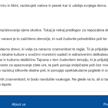
ru in tišini, raziskuješ valove in pesek kar iz udobja svojega doma. Sl
 raziskovanja njene okolice. Tukaj je nekaj predlogov za nepozabna dož
je narave je to zaščiteno območje, ki nudi čudovite pohodniške poti ter 
vno drevo, ki velja za naravno znamenitost te regije. To je priljublje
 lokalne kulture s svežimi morskimi sadeži in edinstvenimi delikatesami
in kulturno dediščino Tajvana v tem čudovitem templju, ki je priljub
esto za opazovanje zlate ure, ta park ponuja stolpičaste poti čez mo
 raziskuj slikovite obalne poti, ki ponujajo spektakularne poglede in 
ih znamenitosti, ki bodo navdušile vsakogar. Ne glede na to, ali si t
n lepote.
About us
Po