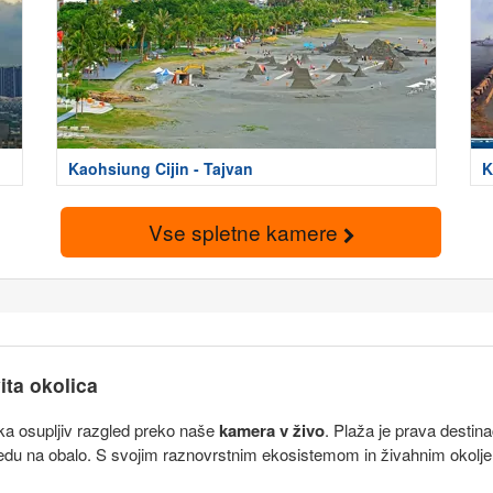
Kaohsiung Cijin - Tajvan
K
Vse spletne kamere
ita okolica
aka osupljiv razgled preko naše
kamera v živo
. Plaža je prava destinac
u na obalo. S svojim raznovrstnim ekosistemom in živahnim okoljem 