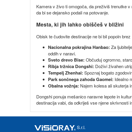
Kamera v živo ti omogoča, da preživiš trenutke v mi
da bi se dejansko podali na potovanje.
Mesta, ki jih lahko obiščeš v bližini
Obisk te čudovite destinacije ne bi bil popoln brez
Nacionalna pokrajina Hanbao:
Za ljubitel
oddih v naravi.
Sveto drevo Bise:
Občuduj ogromno, staroda
Ribja tržnica Dongshi:
Doživi živahen utrip
Tempelj Zhenhai:
Spoznaj bogato zgodovino 
Park sončnega zahoda Gaomei:
Idealno m
Obalna vožnja:
Najem kolesa ali skuterja in
Dongshi ponuja mešanico naravne lepote in kulturn
destinacija vabi, da odkriješ vse njene skrivnosti i
S.r.l.