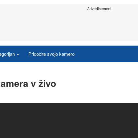
Advertisement
egorijah
Pridobite svojo kamero
kamera v živo