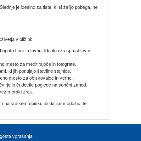
ednje je idealno za tiste, ki si želijo pobega, ne
ivetja v bližini:
bogato floro in favno. Idealno za sprostitev in
no mesto za meditirajoče in fotografe.
, ki jih ponujajo številne stojnice.
ljeno mesto za obiskovalce in verne.
čvirje in čudovite poglede na sončni zahod.
svež morski zrak.
am na kratkem obisku ali daljšem oddihu, te
gosta vprašanja