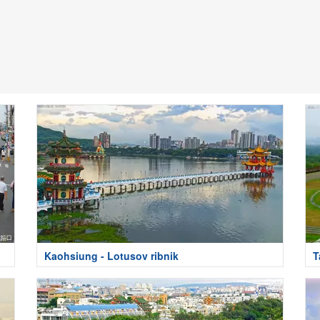
Kaohsiung - Lotusov ribnik
T