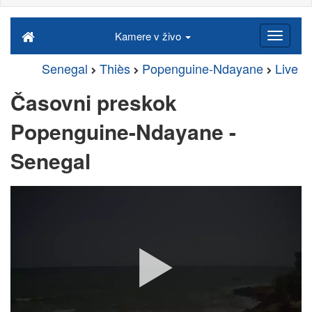
Kamere v živo
Senegal
Thiès
Popenguine-Ndayane
Live
Časovni preskok
Popenguine-Ndayane -
Senegal