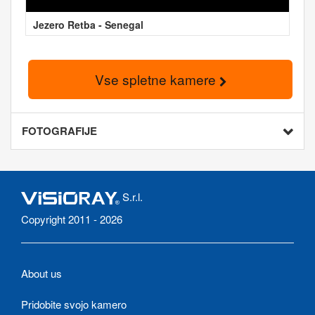
Jezero Retba - Senegal
Vse spletne kamere
FOTOGRAFIJE
S.r.l.
Copyright 2011 - 2026
About us
Pridobite svojo kamero