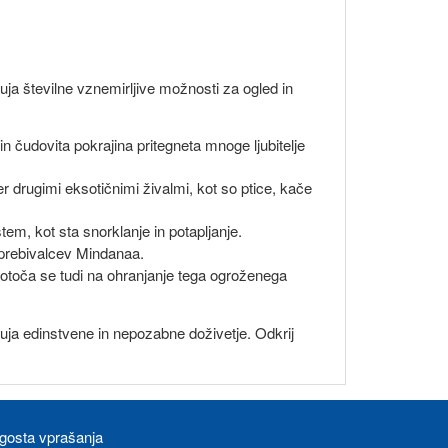
ja številne vznemirljive možnosti za ogled in
in čudovita pokrajina pritegneta mnoge ljubitelje
 ter drugimi eksotičnimi živalmi, kot so ptice, kače
stem, kot sta snorklanje in potapljanje.
 prebivalcev Mindanaa.
dotoča se tudi na ohranjanje tega ogroženega
ponuja edinstvene in nepozabne doživetje. Odkrij
gosta vprašanja