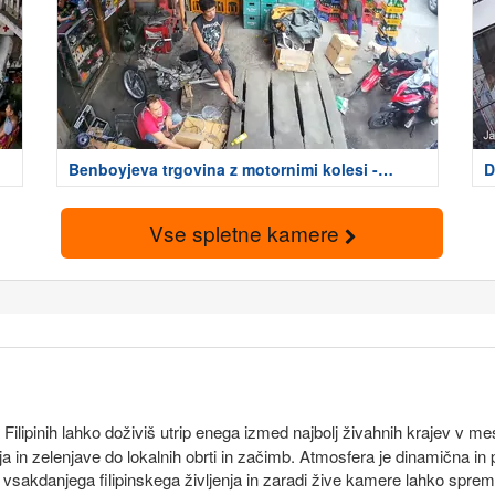
Benboyjeva trgovina z motornimi kolesi -
D
Agdao
Vse spletne kamere
Filipinih lahko doživiš utrip enega izmed najbolj živahnih krajev v
a in zelenjave do lokalnih obrti in začimb. Atmosfera je dinamična in p
 vsakdanjega filipinskega življenja in zaradi žive kamere lahko sprem