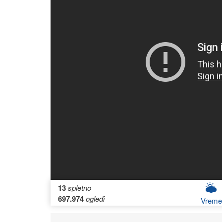
13
spletno
697.974
ogledi
Vreme