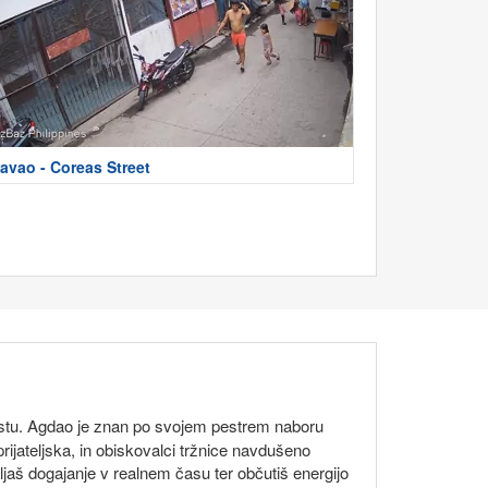
avao - Coreas Street
 mestu. Agdao je znan po svojem pestrem naboru
rijateljska, in obiskovalci tržnice navdušeno
ljaš dogajanje v realnem času ter občutiš energijo