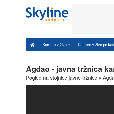
Kamere v živo po kat
Kamere v živo
Agdao - javna tržnica k
Pogled na stojnice javne tržnice v Agdau