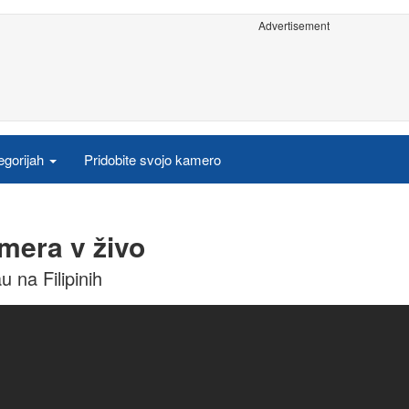
Advertisement
egorijah
Pridobite svojo kamero
amera v živo
 na Filipinih