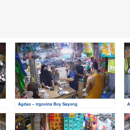
Agdao – trgovina Boy Sayong
A