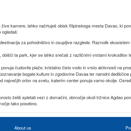
žive kamere, lahko načrtuješ obisk filipinskega mesta Davao, ki ponu
o ogledaš:
na destinacija za pohodništvo in osupljive razglede. Raznolik ekosistem 
vali, obišči ta park, kjer se lahko srečaš z različnimi vrstami krokodilov
i ponuja čudovite plaže, kristalno čisto vodo in vrsto aktivnosti na pro
 spoznavanje bogate kulture in zgodovine Davaa ter narodni dediščine
 največjih orlov na svetu, katerim center ponuja varno okolje. Osre
 preprosto želiš spletati vezi z domačini, območje okoli tržnice Agdao 
območje tako posebno.
About us
Po