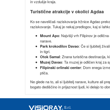
in vzdušje kraja.
Turistične atrakcije v okolici Agdaa
Ko se naveličaš raziskovanja tržnice Agdao preko 
raziskovanje. Tukaj je nekaj predlogov, kaj si lahk
Mount Apo
: Najvišji vrh Filipinov je odlič
narave.
Park krokodilov Davao
: Če si ljubitelj ži
in tigri.
Otok Samal
: Znana turistična destinacija, k
Muzej Davao
: Ta muzej je odličen kraj za
Filipinski orlinski center
: Dom enega izmed
ptiča.
Ne glede na to, ali si ljubitelj narave, kulture ali
bogato dediščino in prijaznost ljudi, ki delajo to 
S.r.l.