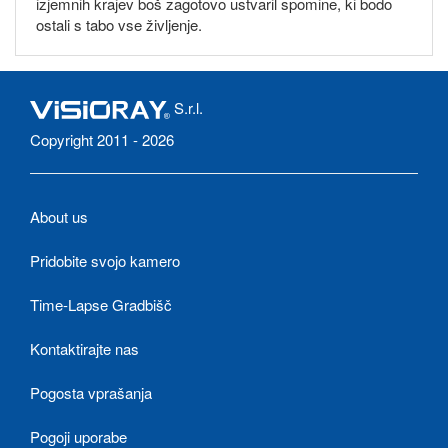
izjemnih krajev boš zagotovo ustvaril spomine, ki bodo
ostali s tabo vse življenje.
S.r.l.
Copyright 2011 - 2026
About us
Pridobite svojo kamero
Time-Lapse Gradbišč
Kontaktirajte nas
Pogosta vprašanja
Pogoji uporabe