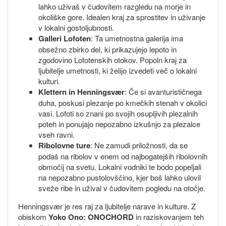
lahko uživaš v čudovitem razgledu na morje in
okoliške gore. Idealen kraj za sprostitev in uživanje
v lokalni gostoljubnosti.
Galleri Lofoten
: Ta umetnostna galerija ima
obsežno zbirko del, ki prikazujejo lepoto in
zgodovino Lofotenskih otokov. Popoln kraj za
ljubitelje umetnosti, ki želijo izvedeti več o lokalni
kulturi.
Klettern in Henningsvær
: Če si avanturističnega
duha, poskusi plezanje po kmečkih stenah v okolici
vasi. Lofoti so znani po svojih osupljivih plezalnih
poteh in ponujajo nepozabno izkušnjo za plezalce
vseh ravni.
Ribolovne ture
: Ne zamudi priložnosti, da se
podaš na ribolov v enem od najbogatejših ribolovnih
območij na svetu. Lokalni vodniki te bodo popeljali
na nepozabno pustolovščino, kjer boš lahko ulovil
sveže ribe in užival v čudovitem pogledu na otočje.
Henningsvær je res raj za ljubitelje narave in kulture. Z
obiskom
Yoko Ono: ONOCHORD
in raziskovanjem teh