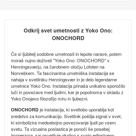
Odkrij svet umetnosti z Yoko Ono:
ONOCHORD
Če si ljubitelj sodobne umetnosti in lepote narave, potem
moraš nujno doživeti "Yoko Ono: ONOCHORD" v
Henningsværju, na čarobnem otočju Lofoten na
Norveškem. Ta fascinantna umetniška instalacija se
nahaja v svetilniku Henningsvær in je delo legendarne
umetnice Yoko Ono. Instalacija prinaša unikatno sporočilo
luči in povezave med ljudmi, kar je popolnoma v skladu z
Yoko Onojevo filozofijo miru in ljubezni.
ONOCHORD
je instalacija, ki svetlobo uporablja kot
sredstvo za komunikacijo. Svetilnik pošilja signal v svet,
ki simbolizira medsebojno povezovanje ljudi po vsem
svetu. Ta vizualna poslastica je ponoči še posebej
impresivna, saj osvetljuje okolico s svojo edinstveno