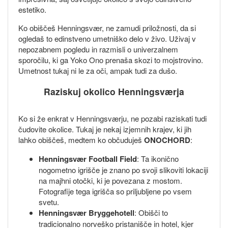
estetiko.
Ko obiščeš Henningsvær, ne zamudi priložnosti, da si
ogledaš to edinstveno umetniško delo v živo. Uživaj v
nepozabnem pogledu in razmisli o univerzalnem
sporočilu, ki ga Yoko Ono prenaša skozi to mojstrovino.
Umetnost tukaj ni le za oči, ampak tudi za dušo.
Raziskuj okolico Henningsværja
Ko si že enkrat v Henningsværju, ne pozabi raziskati tudi
čudovite okolice. Tukaj je nekaj izjemnih krajev, ki jih
lahko obiščeš, medtem ko občuduješ
ONOCHORD
:
Henningsvær Football Field
: Ta ikonično
nogometno igrišče je znano po svoji slikoviti lokaciji
na majhni otočki, ki je povezana z mostom.
Fotografije tega igrišča so priljubljene po vsem
svetu.
Henningsvær Bryggehotell
: Obišči to
tradicionalno norveško pristanišče in hotel, kjer