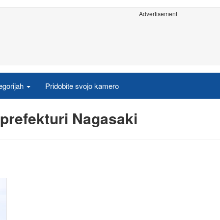
Advertisement
egorijah
Pridobite svojo kamero
 prefekturi Nagasaki