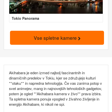
Tokio Panorama
Vse spletne kamere
Akihabara je eden izmed najbolj fascinantnih in
dinamičnih predelov v Tokiu, kjer se združujejo kulturi
**otaku** in napredna tehnologija. Če vas zanima potop v
svet animejev, mang in najnovejših tehnoloških gadgetov,
potem je ogled **Akihabara kamera v živo** prava izbira.
Ta spletna kamera ponuja vpogled v živahno življenje in
energijo Akihabare, ki nikoli ne spi.