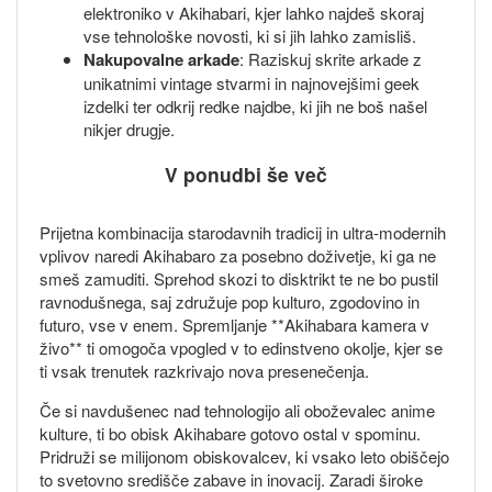
elektroniko v Akihabari, kjer lahko najdeš skoraj
vse tehnološke novosti, ki si jih lahko zamisliš.
Nakupovalne arkade
: Raziskuj skrite arkade z
unikatnimi vintage stvarmi in najnovejšimi geek
izdelki ter odkrij redke najdbe, ki jih ne boš našel
nikjer drugje.
V ponudbi še več
Prijetna kombinacija starodavnih tradicij in ultra-modernih
vplivov naredi Akihabaro za posebno doživetje, ki ga ne
smeš zamuditi. Sprehod skozi to disktrikt te ne bo pustil
ravnodušnega, saj združuje pop kulturo, zgodovino in
futuro, vse v enem. Spremljanje **Akihabara kamera v
živo** ti omogoča vpogled v to edinstveno okolje, kjer se
ti vsak trenutek razkrivajo nova presenečenja.
Če si navdušenec nad tehnologijo ali oboževalec anime
kulture, ti bo obisk Akihabare gotovo ostal v spominu.
Pridruži se milijonom obiskovalcev, ki vsako leto obiščejo
to svetovno središče zabave in inovacij. Zaradi široke