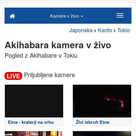
Kamere v živo
Japonska
Kanto
Tokio
Akihabara kamera v živo
Pogled z Akihabare v Tokiu
Priljubljene kamere
LIVE
Etna - kraterji na vrhu
Živi izbruh Etne