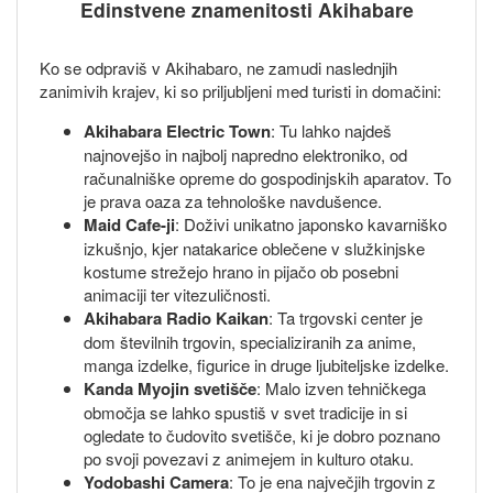
Edinstvene znamenitosti Akihabare
Ko se odpraviš v Akihabaro, ne zamudi naslednjih
zanimivih krajev, ki so priljubljeni med turisti in domačini:
Akihabara Electric Town
: Tu lahko najdeš
najnovejšo in najbolj napredno elektroniko, od
računalniške opreme do gospodinjskih aparatov. To
je prava oaza za tehnološke navdušence.
Maid Cafe-ji
: Doživi unikatno japonsko kavarniško
izkušnjo, kjer natakarice oblečene v služkinjske
kostume strežejo hrano in pijačo ob posebni
animaciji ter vitezuličnosti.
Akihabara Radio Kaikan
: Ta trgovski center je
dom številnih trgovin, specializiranih za anime,
manga izdelke, figurice in druge ljubiteljske izdelke.
Kanda Myojin svetišče
: Malo izven tehničkega
območja se lahko spustiš v svet tradicije in si
ogledate to čudovito svetišče, ki je dobro poznano
po svoji povezavi z animejem in kulturo otaku.
Yodobashi Camera
: To je ena največjih trgovin z