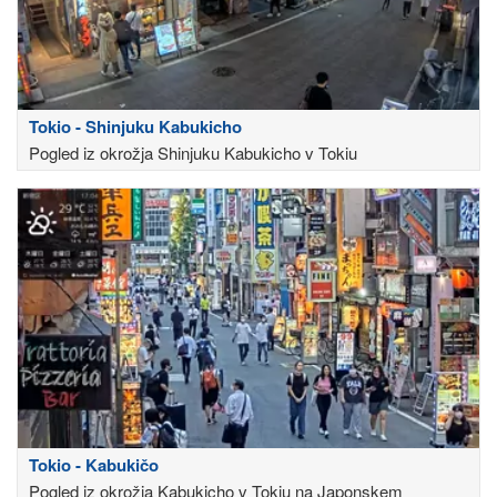
Tokio - Shinjuku Kabukicho
Pogled iz okrožja Shinjuku Kabukicho v Tokiu
Tokio - Kabukičo
Pogled iz okrožja Kabukicho v Tokiu na Japonskem