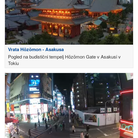
Vrata Hōzōmon - Asakusa
Pogled na budistični tempelj Hōzōmon Gate v Asakusi v
Tokiu