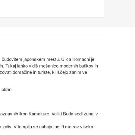
tem čudovitem japonskem mestu. Ulica Komachi je
ovin. Tukaj lahko vidiš mešanico modernih butikov in
zovati domačine in turiste, ki iščejo zanimive
bližini.
epoznavnih ikon Kamakure. Veliki Buda sedi zunaj v
a zaliv. V templju se nahaja tudi 9 metrov visoka