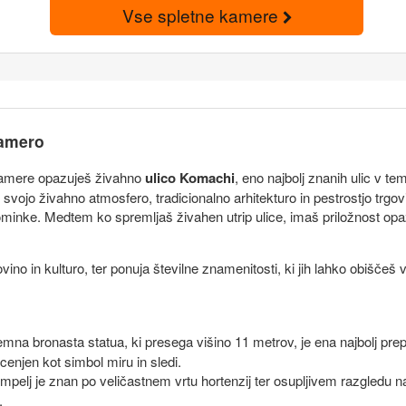
Vse spletne kamere
kamero
 kamere opazuješ živahno
ulico Komachi
, eno najbolj znanih ulic v 
s svojo živahno atmosfero, tradicionalno arhitekturo in pestrostjo trg
spominke. Medtem ko spremljaš živahen utrip ulice, imaš priložnost opa
 in kulturo, ter ponuja številne znamenitosti, ki jih lahko obiščeš v 
jemna bronasta statua, ki presega višino 11 metrov, je ena najbolj pr
cenjen kot simbol miru in sledi.
tempelj je znan po veličastnem vrtu hortenzij ter osupljivem razgledu n
.