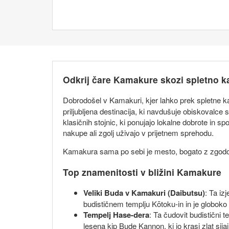
Odkrij čare Kamakure skozi spletno 
Dobrodošel v Kamakuri, kjer lahko prek spletne
priljubljena destinacija, ki navdušuje obiskovalce 
klasičnih stojnic, ki ponujajo lokalne dobrote in 
nakupe ali zgolj uživajo v prijetnem sprehodu.
Kamakura sama po sebi je mesto, bogato z zgodovino
Top znamenitosti v bližini Kamakure
Veliki Buda v Kamakuri (Daibutsu)
: Ta iz
budističnem templju Kōtoku-in in je globoko 
Tempelj Hase-dera
: Ta čudovit budistični 
lesena kip Bude Kannon, ki jo krasi zlat sijaj