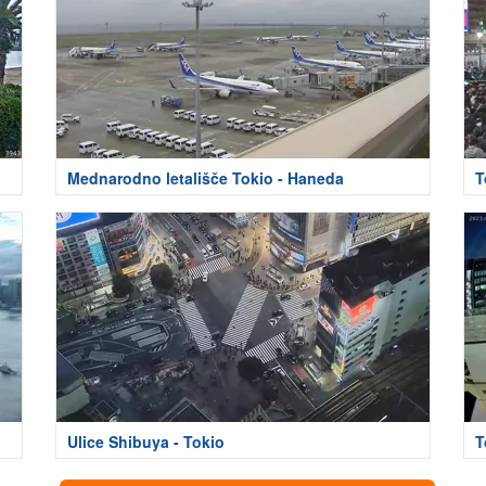
Mednarodno letališče Tokio - Haneda
T
Ulice Shibuya - Tokio
T