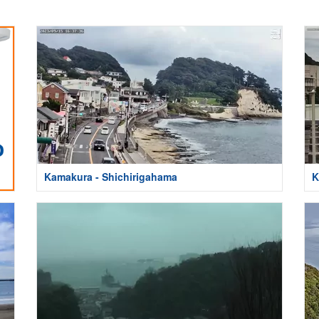
Kamakura - Shichirigahama
K