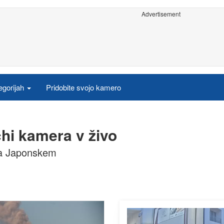
Advertisement
egorijah
Pridobite svojo kamero
hi kamera v živo
na Japonskem