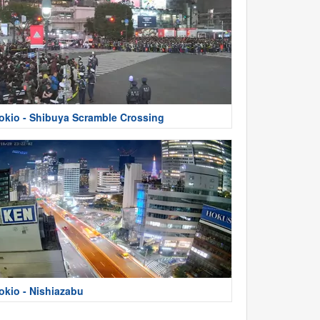
okio - Shibuya Scramble Crossing
okio - Nishiazabu