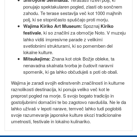
Shiroyone Senmaida:
ponujajo spektakularen pogled, zlasti ob sončnem
zahodu. Te terase sestavlja več kot 1000 majhnih
polj, ki se stopničasto spuščajo proti morju.
Wajima Kiriko Art Museum:
Spoznaj
Kiriko
festivale
, ki so značilni za območje Noto. V muzeju
lahko vidiš impresivne parade z velikimi
svetlobnimi strukturami, ki so pomemben del
lokalne kulture.
Mitsukejima:
Znana kot otok Božje obleke, ta
nenavadna skalnata tvorba je čudovit naravni
spomenik, ki ga lahko občuduješ s poti ob obali.
Wajima je zaradi svojih edinstvenih značilnosti in kulturne
raznolikosti destinacija, ki ponuja veliko več kot le
preprost pogled na morje. S svojo bogato tradicijo in
gostoljubnimi domačini te bo zagotovo navdušila. Ne le da
lahko uživaš v lepoti narave, temveč lahko tudi poglobiš
svoje razumevanje japonske kulture skozi tradicionalne
umetnosti, festivale in lokalno kulinariko.