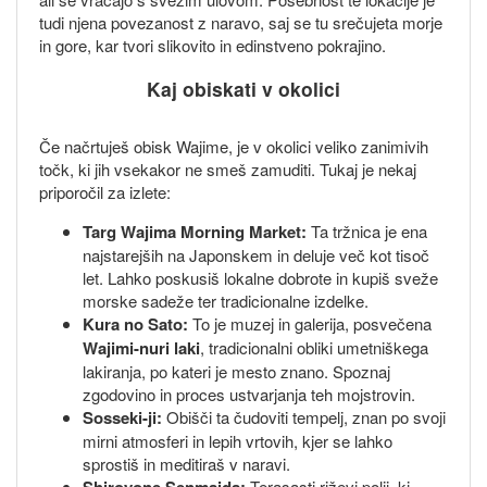
tudi njena povezanost z naravo, saj se tu srečujeta morje
in gore, kar tvori slikovito in edinstveno pokrajino.
Kaj obiskati v okolici
Če načrtuješ obisk Wajime, je v okolici veliko zanimivih
točk, ki jih vsekakor ne smeš zamuditi. Tukaj je nekaj
priporočil za izlete:
Targ Wajima Morning Market:
Ta tržnica je ena
najstarejših na Japonskem in deluje več kot tisoč
let. Lahko poskusiš lokalne dobrote in kupiš sveže
morske sadeže ter tradicionalne izdelke.
Kura no Sato:
To je muzej in galerija, posvečena
Wajimi-nuri laki
, tradicionalni obliki umetniškega
lakiranja, po kateri je mesto znano. Spoznaj
zgodovino in proces ustvarjanja teh mojstrovin.
Sosseki-ji:
Obišči ta čudoviti tempelj, znan po svoji
mirni atmosferi in lepih vrtovih, kjer se lahko
sprostiš in meditiraš v naravi.
Terasasti riževi polji, ki