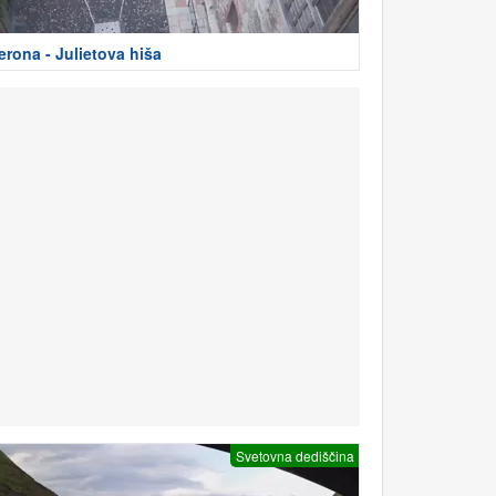
erona - Julietova hiša
Svetovna dediščina