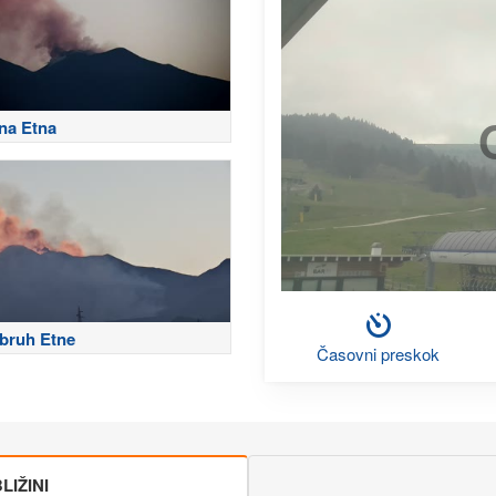
na Etna
zbruh Etne
Časovni preskok
IŽINI