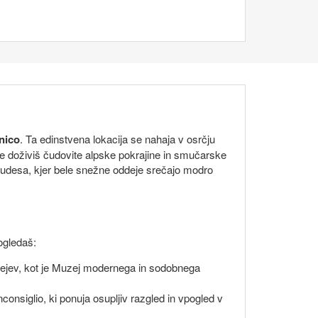
nico
. Ta edinstvena lokacija se nahaja v osrčju
roke doživiš čudovite alpske pokrajine in smučarske
 čudesa, kjer bele snežne oddeje srečajo modro
 ogledaš:
zejev, kot je Muzej modernega in sodobnega
nsiglio, ki ponuja osupljiv razgled in vpogled v