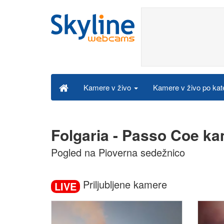
Kamere v živo po kat
Kamere v živo
Folgaria - Passo Coe ka
Pogled na Pioverna sedežnico
Priljubljene kamere
LIVE