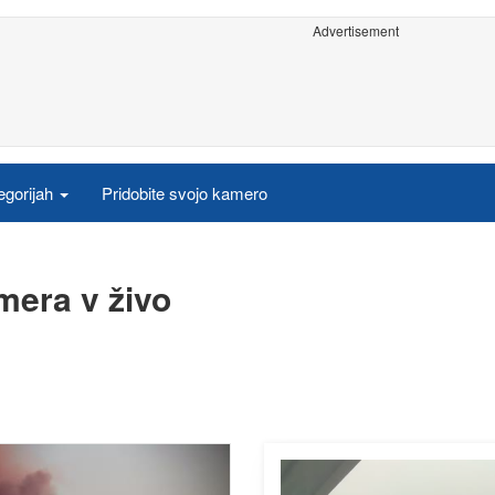
Advertisement
egorijah
Pridobite svojo kamero
mera v živo