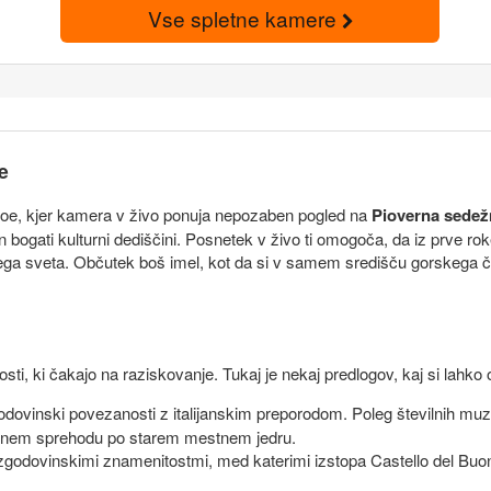
Vse spletne kamere
e
Coe, kjer kamera v živo ponuja nepozaben pogled na
Pioverna sedež
 in bogati kulturni dediščini. Posnetek v živo ti omogoča, da iz prve 
z vsega sveta. Občutek boš imel, kot da si v samem središču gorskega
osti, ki čakajo na raziskovanje. Tukaj je nekaj predlogov, kaj si lahko
odovinski povezanosti z italijanskim preporodom. Poleg številnih mu
jetnem sprehodu po starem mestnem jedru.
godovinskimi znamenitostmi, med katerimi izstopa Castello del Buonco