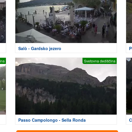
Salò - Gardsko jezero
P
ina
Svetovna dediščina
Passo Campolongo - Sella Ronda
C