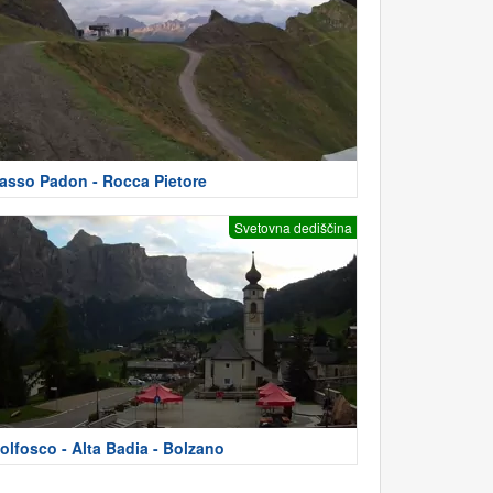
asso Padon - Rocca Pietore
Svetovna dediščina
olfosco - Alta Badia - Bolzano