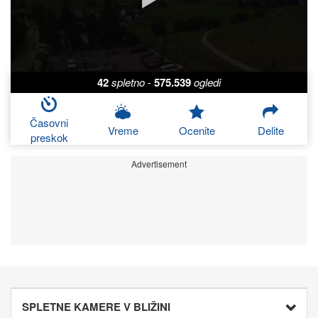
42
spletno
-
575.539
ogledi
Časovni
Vreme
Ocenite
Delite
preskok
Advertisement
SPLETNE KAMERE V BLIŽINI