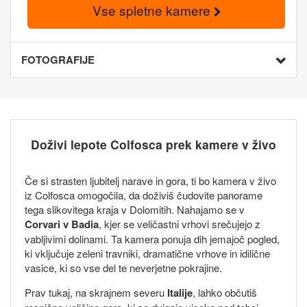
Vse spletne kamere
FOTOGRAFIJE
Doživi lepote Colfosca prek kamere v živo
Če si strasten ljubitelj narave in gora, ti bo kamera v živo
iz Colfosca omogočila, da doživiš čudovite panorame
tega slikovitega kraja v Dolomitih. Nahajamo se v
Corvari v Badia
, kjer se veličastni vrhovi srečujejo z
vabljivimi dolinami. Ta kamera ponuja dih jemajoč pogled,
ki vključuje zeleni travniki, dramatične vrhove in idilične
vasice, ki so vse del te neverjetne pokrajine.
Prav tukaj, na skrajnem severu
Italije
, lahko občutiš