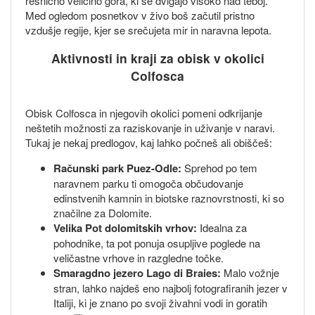
resnično veličino gora, ki se dvigajo visoko nad teboj.
Med ogledom posnetkov v živo boš začutil pristno
vzdušje regije, kjer se srečujeta mir in naravna lepota.
Aktivnosti in kraji za obisk v okolici
Colfosca
Obisk Colfosca in njegovih okolici pomeni odkrijanje
neštetih možnosti za raziskovanje in uživanje v naravi.
Tukaj je nekaj predlogov, kaj lahko počneš ali obiščeš:
Računski park Puez-Odle:
Sprehod po tem
naravnem parku ti omogoča občudovanje
edinstvenih kamnin in biotske raznovrstnosti, ki so
značilne za Dolomite.
Velika Pot dolomitskih vrhov:
Idealna za
pohodnike, ta pot ponuja osupljive poglede na
veličastne vrhove in razgledne točke.
Smaragdno jezero Lago di Braies:
Malo vožnje
stran, lahko najdeš eno najbolj fotografiranih jezer v
Italiji, ki je znano po svoji živahni vodi in goratih