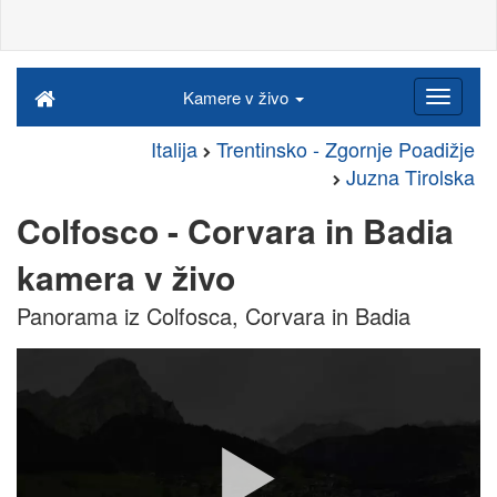
Kamere v živo
Italija
Trentinsko - Zgornje Poadižje
Juzna Tirolska
Colfosco - Corvara in Badia
kamera v živo
Panorama iz Colfosca, Corvara in Badia