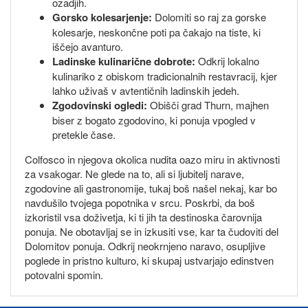
ozadjih.
Gorsko kolesarjenje:
Dolomiti so raj za gorske
kolesarje, neskončne poti pa čakajo na tiste, ki
iščejo avanturo.
Ladinske kulinarične dobrote:
Odkrij lokalno
kulinariko z obiskom tradicionalnih restavracij, kjer
lahko uživaš v avtentičnih ladinskih jedeh.
Zgodovinski ogledi:
Obišči grad Thurn, majhen
biser z bogato zgodovino, ki ponuja vpogled v
pretekle čase.
Colfosco in njegova okolica nudita oazo miru in aktivnosti
za vsakogar. Ne glede na to, ali si ljubitelj narave,
zgodovine ali gastronomije, tukaj boš našel nekaj, kar bo
navdušilo tvojega popotnika v srcu. Poskrbi, da boš
izkoristil vsa doživetja, ki ti jih ta destinoska čarovnija
ponuja. Ne obotavljaj se in izkusiti vse, kar ta čudoviti del
Dolomitov ponuja. Odkrij neokrnjeno naravo, osupljive
poglede in pristno kulturo, ki skupaj ustvarjajo edinstven
potovalni spomin.