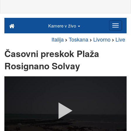
Kamere v živo
Italija
Toskana
Livorno
Live
Časovni preskok Plaža
Rosignano Solvay