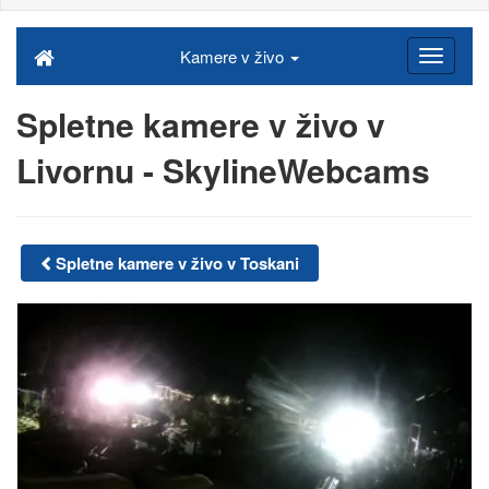
Kamere v živo
Spletne kamere v živo v
Livornu - SkylineWebcams
Spletne kamere v živo v Toskani