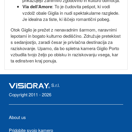
prikazujejo zanimivo zgodovino in kulturo območja.
Via dell’Amore
: To je čudovita pešpot, ki vodi
vzdolž obale Giglia in nudi spektakularne razglede.
Je idealna za tiste, ki iščejo romantični pobeg.
Otok Giglio je prežet z nenavadnim šarmom, naravnimi
lepotami in bogato kulturno dediščino. Združuje preteklost
s sedanjostjo, zaradi česar je privlačna destinacija za
raziskovanje. Upamo, da bo spletna kamera Giglio Porto
vzbudila tvojo željo po obisku in raziskovanju vsega, kar
ta edinstven kraj ponuja.
S.r.l.
Copyright 2011 - 2026
About us
Pridobite svojo kamero