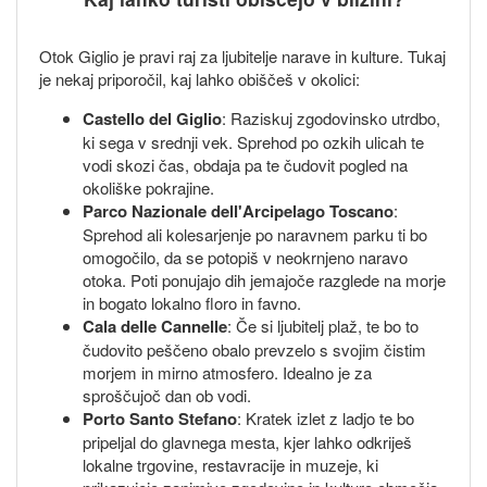
Otok Giglio je pravi raj za ljubitelje narave in kulture. Tukaj
je nekaj priporočil, kaj lahko obiščeš v okolici:
Castello del Giglio
: Raziskuj zgodovinsko utrdbo,
ki sega v srednji vek. Sprehod po ozkih ulicah te
vodi skozi čas, obdaja pa te čudovit pogled na
okoliške pokrajine.
Parco Nazionale dell'Arcipelago Toscano
:
Sprehod ali kolesarjenje po naravnem parku ti bo
omogočilo, da se potopiš v neokrnjeno naravo
otoka. Poti ponujajo dih jemajoče razglede na morje
in bogato lokalno floro in favno.
Cala delle Cannelle
: Če si ljubitelj plaž, te bo to
čudovito peščeno obalo prevzelo s svojim čistim
morjem in mirno atmosfero. Idealno je za
sproščujoč dan ob vodi.
Porto Santo Stefano
: Kratek izlet z ladjo te bo
pripeljal do glavnega mesta, kjer lahko odkriješ
lokalne trgovine, restavracije in muzeje, ki