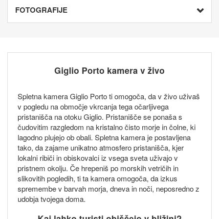
FOTOGRAFIJE
Giglio Porto kamera v živo
Spletna kamera Giglio Porto ti omogoča, da v živo uživaš
v pogledu na območje vkrcanja tega očarljivega
pristanišča na otoku Giglio. Pristanišče se ponaša s
čudovitim razgledom na kristalno čisto morje in čolne, ki
lagodno plujejo ob obali. Spletna kamera je postavljena
tako, da zajame unikatno atmosfero pristanišča, kjer
lokalni ribiči in obiskovalci iz vsega sveta uživajo v
pristnem okolju. Če hrepeniš po morskih vetričih in
slikovitih pogledih, ti ta kamera omogoča, da izkus
spremembe v barvah morja, dneva in noči, neposredno z
udobja tvojega doma.
Kaj lahko turisti obiščejo v bližini?