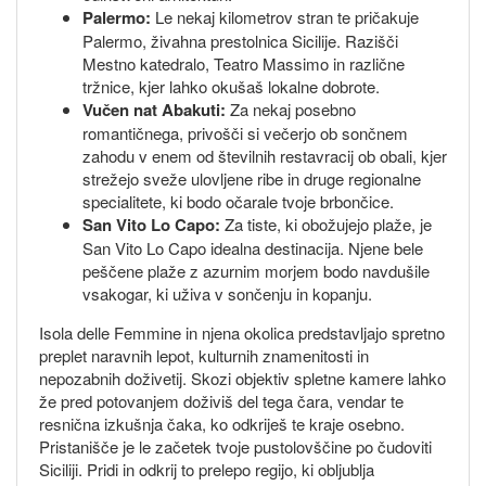
Palermo:
Le nekaj kilometrov stran te pričakuje
Palermo, živahna prestolnica Sicilije. Razišči
Mestno katedralo, Teatro Massimo in različne
tržnice, kjer lahko okušaš lokalne dobrote.
Vučen nat Abakuti:
Za nekaj posebno
romantičnega, privošči si večerjo ob sončnem
zahodu v enem od številnih restavracij ob obali, kjer
strežejo sveže ulovljene ribe in druge regionalne
specialitete, ki bodo očarale tvoje brbončice.
San Vito Lo Capo:
Za tiste, ki obožujejo plaže, je
San Vito Lo Capo idealna destinacija. Njene bele
peščene plaže z azurnim morjem bodo navdušile
vsakogar, ki uživa v sončenju in kopanju.
Isola delle Femmine in njena okolica predstavljajo spretno
preplet naravnih lepot, kulturnih znamenitosti in
nepozabnih doživetij. Skozi objektiv spletne kamere lahko
že pred potovanjem doživiš del tega čara, vendar te
resnična izkušnja čaka, ko odkriješ te kraje osebno.
Pristanišče je le začetek tvoje pustolovščine po čudoviti
Siciliji. Pridi in odkrij to prelepo regijo, ki obljublja