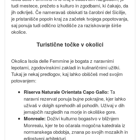
tudi mestece, prežeto s kulturo in zgodbami, ki čakajo, da
jih odkriješ. Če nameravaš obiskati ta čarobni del Sicilije,
je pristanišče popoln kraj za začetek tvojega popotovanja,
saj ponuja tudi odlično izhodišče za raziskovanje širše
okolice.
Turistične točke v okolici
Okolica Isola delle Femmine je bogata z naravnimi
lepotami, zgodovinskimi zakladi in kulinaričnimi užitki.
Tukaj je nekaj predlogov, kaj lahko obiščeš med svojim
potovanjem:
Riserva Naturale Orientata Capo Gallo:
Ta
naravni rezervat ponuja bujne pokrajine, kjer lahko
uživaš v dolgih sprehodih ali pohodih. Uživaj v dih
jemajočih razgledih na morje in okoliške gore.
Monreale:
Doživi kulturno bogastvo v bližnjem
Monrealu, kjer te bo očarala mogočna katedrala iz
normanskega obdobja, znana po svojih mozaikih in
edinstveni arhitekturi.