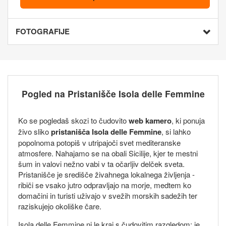
FOTOGRAFIJE
Pogled na Pristanišče Isola delle Femmine
Ko se pogledaš skozi to čudovito
web kamero
, ki ponuja
živo sliko
pristanišča Isola delle Femmine
, si lahko
popolnoma potopiš v utripajoči svet mediteranske
atmosfere. Nahajamo se na obali Sicilije, kjer te mestni
šum in valovi nežno vabi v ta očarljiv delček sveta.
Pristanišče je središče živahnega lokalnega življenja -
ribiči se vsako jutro odpravljajo na morje, medtem ko
domačini in turisti uživajo v svežih morskih sadežih ter
raziskujejo okoliške čare.
Isola delle Femmine ni le kraj s čudovitim razgledom; je