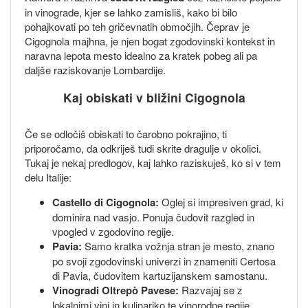
in vinograde, kjer se lahko zamisliš, kako bi bilo
pohajkovati po teh gričevnatih območjih. Čeprav je
Cigognola majhna, je njen bogat zgodovinski kontekst in
naravna lepota mesto idealno za kratek pobeg ali pa
daljše raziskovanje Lombardije.
Kaj obiskati v bližini Cigognola
Če se odločiš obiskati to čarobno pokrajino, ti
priporočamo, da odkriješ tudi skrite dragulje v okolici.
Tukaj je nekaj predlogov, kaj lahko raziskuješ, ko si v tem
delu Italije:
Castello di Cigognola:
Oglej si impresiven grad, ki
dominira nad vasjo. Ponuja čudovit razgled in
vpogled v zgodovino regije.
Pavia:
Samo kratka vožnja stran je mesto, znano
po svoji zgodovinski univerzi in znameniti Certosa
di Pavia, čudovitem kartuzijanskem samostanu.
Vinogradi Oltrepò Pavese:
Razvajaj se z
lokalnimi vini in kulinariko te vinorodne regije.