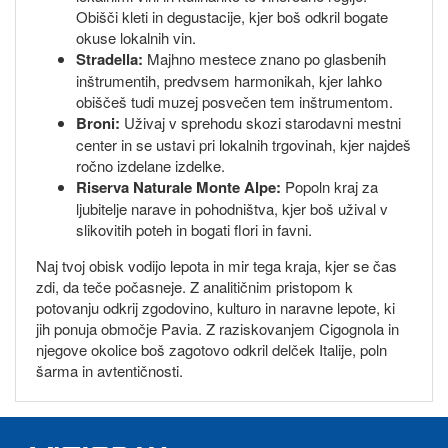
Obišči kleti in degustacije, kjer boš odkril bogate
okuse lokalnih vin.
Stradella:
Majhno mestece znano po glasbenih
inštrumentih, predvsem harmonikah, kjer lahko
obiščeš tudi muzej posvečen tem inštrumentom.
Broni:
Uživaj v sprehodu skozi starodavni mestni
center in se ustavi pri lokalnih trgovinah, kjer najdeš
ročno izdelane izdelke.
Riserva Naturale Monte Alpe:
Popoln kraj za
ljubitelje narave in pohodništva, kjer boš užival v
slikovitih poteh in bogati flori in favni.
Naj tvoj obisk vodijo lepota in mir tega kraja, kjer se čas
zdi, da teče počasneje. Z analitičnim pristopom k
potovanju odkrij zgodovino, kulturo in naravne lepote, ki
jih ponuja območje Pavia. Z raziskovanjem Cigognola in
njegove okolice boš zagotovo odkril delček Italije, poln
šarma in avtentičnosti.