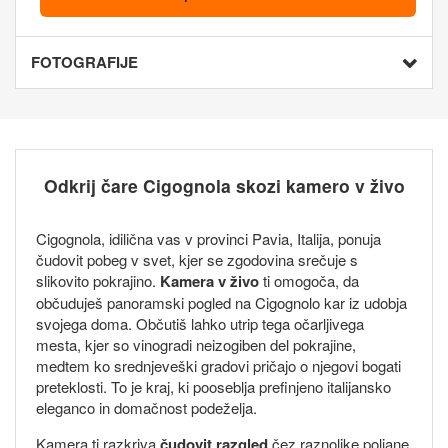
FOTOGRAFIJE
Odkrij čare Cigognola skozi kamero v živo
Cigognola, idilična vas v provinci Pavia, Italija, ponuja
čudovit pobeg v svet, kjer se zgodovina srečuje s
slikovito pokrajino.
Kamera v živo
ti omogoča, da
občuduješ panoramski pogled na Cigognolo kar iz udobja
svojega doma. Občutiš lahko utrip tega očarljivega
mesta, kjer so vinogradi neizogiben del pokrajine,
medtem ko srednjeveški gradovi pričajo o njegovi bogati
preteklosti. To je kraj, ki pooseblja prefinjeno italijansko
eleganco in domačnost podeželja.
Kamera ti razkriva
čudovit razgled
čez raznolike poljane