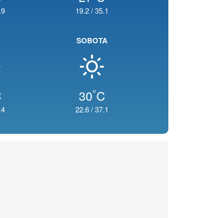
.9
19.2
/
35.1
K
SOBOTA
°
C
30
C
.4
22.6
/
37.1