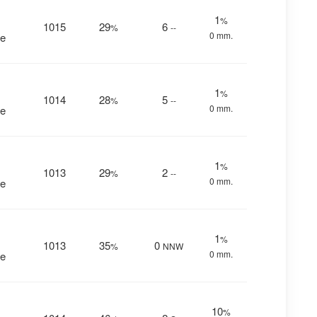
1
%
1015
29
6
%
--
0 mm.
me
1
%
1014
28
5
%
--
0 mm.
me
1
%
1013
29
2
%
--
0 mm.
me
1
%
1013
35
0
%
NNW
0 mm.
me
10
%