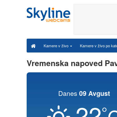
Kamere v živo po kat
Kamere v živo
Vremenska napoved Pav
Danes
09 Avgust
22
°