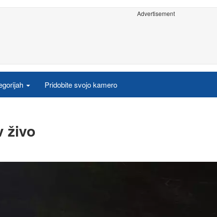
Advertisement
egorijah
Pridobite svojo kamero
 živo