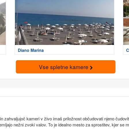
Diano Marina
C
Vse spletne kamere
, in zahvaljujoč kameri v živo imaš priložnost občudovati njeno čudovi
mljajo nežni zvoki valov. To je idealno mesto za sprostitev, kjer se