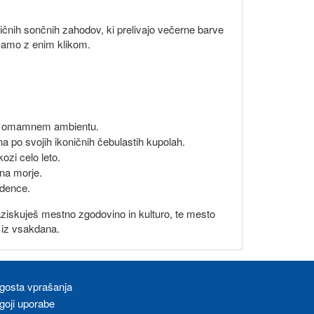
ičnih sončnih zahodov, ki prelivajo večerne barve
 samo z enim klikom.
čo v omamnem ambientu.
a po svojih ikoničnih čebulastih kupolah.
zi celo leto.
 na morje.
idence.
 raziskuješ mestno zgodovino in kulturo, te mesto
 iz vsakdana.
gosta vprašanja
goji uporabe