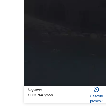
6
spletno
1.035.764
ogledi
Časovni
preskok