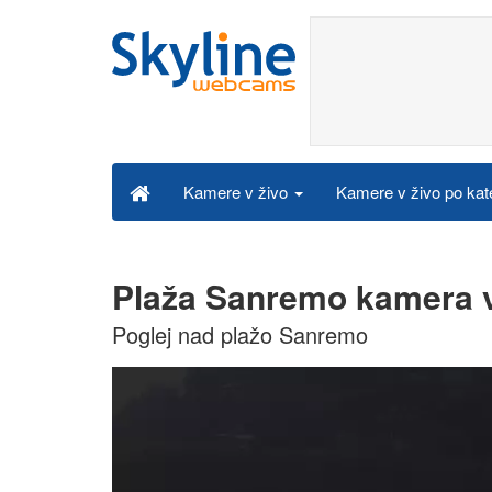
Kamere v živo po kat
Kamere v živo
Plaža Sanremo kamera v
Poglej nad plažo Sanremo