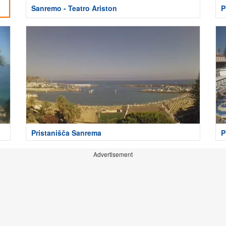
Sanremo - Teatro Ariston
P
Pristanišča Sanrema
P
Advertisement