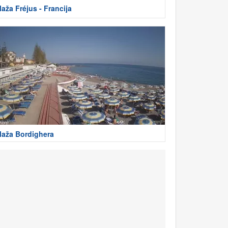
laža Fréjus - Francija
laža Bordighera