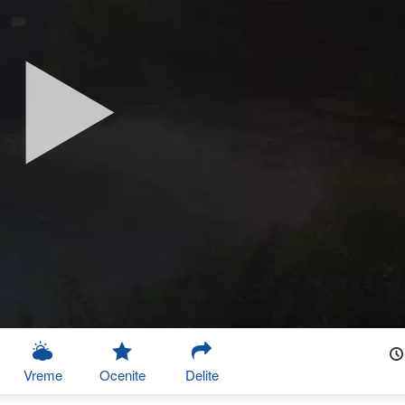
Vreme
Ocenite
Delite