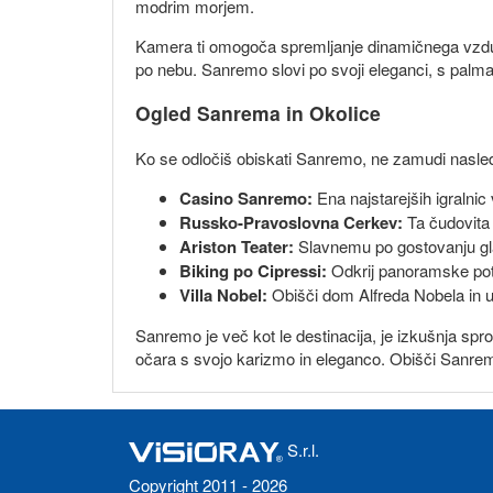
modrim morjem.
Kamera ti omogoča spremljanje dinamičnega vzdušja
po nebu. Sanremo slovi po svoji eleganci, s palmam
Ogled Sanrema in Okolice
Ko se odločiš obiskati Sanremo, ne zamudi nasledn
Casino Sanremo:
Ena najstarejših igralnic
Russko-Pravoslovna Cerkev:
Ta čudovita 
Ariston Teater:
Slavnemu po gostovanju glas
Biking po Cipressi:
Odkrij panoramske poti 
Villa Nobel:
Obišči dom Alfreda Nobela in uži
Sanremo je več kot le destinacija, je izkušnja spro
očara s svojo karizmo in eleganco. Obišči Sanremo
S.r.l.
Copyright 2011 - 2026