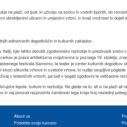
 na plaži, od ljudi, ki uživajo na soncu in vodnih športih, do romant
i obrobljenimi ulicami in urejenimi vrtovi, in imaš možnost to dojeti
jih edinstvenih dogodivščin in kulturnih zakladov:
 v Italiji, kjer lahko občutiš zgodovinsko razkošje in preizkusiš sre
cerkev je prava arhitekturna mojstrovina iz poznega 19. stoletja, znan
benega festivala Sanremo, ta teater je center kulturnih dogodkov sko
skozi slikovite vrhove in cvetoče vrtove, ki nudijo osupljive poglede
vaj v botaničnih vrtovih, pa tudi v bogati zgodovini te veličastne rez
ščujoče lepote, kulture in razkošja. Ne glede na to, ali si na plaži ali
 in naj povsod razprostrta čarobnost tega kraja tvoj naslednji pobeg
About us
Po
Pridobite svojo kamero
Po