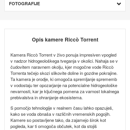
FOTOGRAFIJE
Opis kamere Riccò Torrent
Kamera Riccò Torrent v živo ponuja impresiven vpogled
v nadzor hidrogeološkega tveganja v okolici. Nahaja se v
čudovitem naravnem okolju, kjer mogočne vode Riccò
Torrenta tečejo skozi slikovite doline in gozdne pokrajine.
Ta kamera je orodje, ki omogoča spremljanje sprememb
v vodostaju ter opozarjanje na potencialne hidrogeološke
nevarnosti, kar je ključnega pomena za varnost lokalnega
prebivalstva in ohranjanje ekosistema.
S pomočjo tehnologije v realnem času lahko opazuješ,
kako se voda obnaša v različnih vremenskih pogojih.
Kamere so postavljene tako, da zajamejo širok kot
pogleda, kar ti omogoča občutek, kot da stojiš