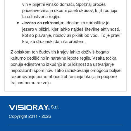
vin v prijetni vinsko domači. Spoznaj proces
pridelave vina in okusni paleti okusov, ki jih ponuja
ta edinstvena regija.
Jezero za rekreacijo
: Idealno za sprostitev je
jezero v bližini, kjer lahko najdeš številne aktivnosti,
kot so plavanje, ribolov ali piknik ob vodi. To je pravi
kraj za družinski dan na prostem.
Z obiskom teh čudovitih krajev lahko doživiš bogato
kulturno dediščino in naravne lepote regije. Vsaka točka
ponuja edinstveno izkušnjo in priložnost za ustvarjanje
nepozabnih spominov. Tako raziskovanje omogoča boljše
razumevanje pomembnosti ohranjanja okolja in podpore
trajnostnemu razvoju.
S.r.l.
Copyright 2011 - 2026