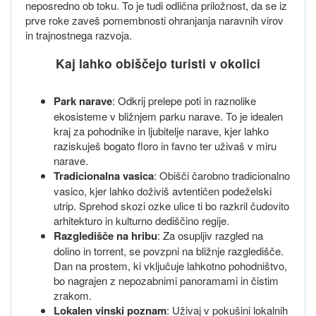
neposredno ob toku. To je tudi odlična priložnost, da se iz
prve roke zaveš pomembnosti ohranjanja naravnih virov
in trajnostnega razvoja.
Kaj lahko obiščejo turisti v okolici
Park narave
: Odkrij prelepe poti in raznolike
ekosisteme v bližnjem parku narave. To je idealen
kraj za pohodnike in ljubitelje narave, kjer lahko
raziskuješ bogato floro in favno ter uživaš v miru
narave.
Tradicionalna vasica
: Obišči čarobno tradicionalno
vasico, kjer lahko doživiš avtentičen podeželski
utrip. Sprehod skozi ozke ulice ti bo razkril čudovito
arhitekturo in kulturno dediščino regije.
Razgledišče na hribu
: Za osupljiv razgled na
dolino in torrent, se povzpni na bližnje razgledišče.
Dan na prostem, ki vključuje lahkotno pohodništvo,
bo nagrajen z nepozabnimi panoramami in čistim
zrakom.
Lokalen vinski poznam
: Uživaj v pokušini lokalnih