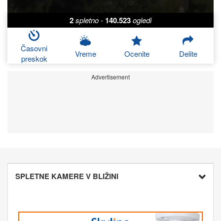
2
spletno
-
140.523
ogledi
Časovni
Vreme
Ocenite
Delite
preskok
Advertisement
SPLETNE KAMERE V BLIŽINI