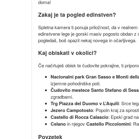
doma!
Zakaj je ta pogled edinstven?
Spletna kamera ti ponuja priložnost, da v realne
edinstvene lege je gorski masiv pogosto obdan z o
pogledaš, boš opazil nekaj novega in očarljivega.
Kaj obiskati v okolici?
Če načrtuješ obisk te čudovite pokrajine, ti pripor
Nacionalni park Gran Sasso e Monti dell
izjemne pohodniške poti.
Čudovito mestece Santo Stefano di Sess
zgradbami.
Trg Piazza del Duomo v L’Aquili
: Srce teg
Jezero Campotosto
: Popoln kraj za sprost
Castello di Rocca Calascio
: Epski grad na
Celano
in njegov
Castello Piccolomini
: Ra
Povzetek