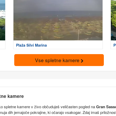
Plaža Silvi Marina
P
Vse spletne kamere
etne kamere
ko spletne kamere v živo občuduješ veličasten pogled na
Gran Sasso 
onuja dih jemajoče pokrajine, ki očarajo vsakogar. Zdaj imaš priložnos