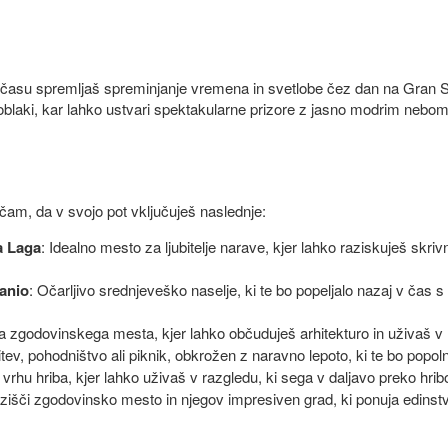
m času spremljaš spreminjanje vremena in svetlobe čez dan na Gran 
blaki, kar lahko ustvari spektakularne prizore z jasno modrim nebom 
očam, da v svojo pot vključuješ naslednje:
a Laga
: Idealno mesto za ljubitelje narave, kjer lahko raziskuješ skr
anio
: Očarljivo srednjeveško naselje, ki te bo popeljalo nazaj v čas s
a zgodovinskega mesta, kjer lahko občuduješ arhitekturo in uživaš v lo
itev, pohodništvo ali piknik, obkrožen z naravno lepoto, ki te bo popo
 vrhu hriba, kjer lahko uživaš v razgledu, ki sega v daljavo preko hribo
zišči zgodovinsko mesto in njegov impresiven grad, ki ponuja edinst