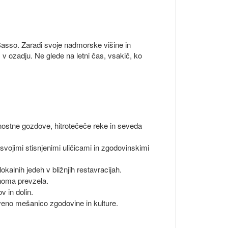
Sasso. Zaradi svoje nadmorske višine in
v ozadju. Ne glede na letni čas, vsakič, ko
ivnostne gozdove, hitrotečeče reke in seveda
 svojimi stisnjenimi uličicami in zgodovinskimi
kalnih jedeh v bližnjih restavracijah.
lnoma prevzela.
v in dolin.
veno mešanico zgodovine in kulture.