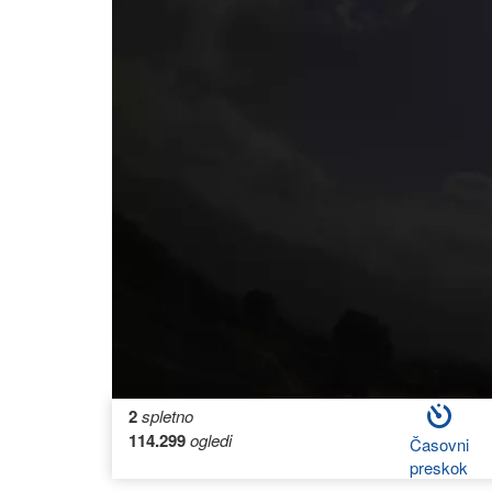
2
spletno
114.299
ogledi
Časovni
preskok