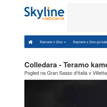
Kamere v živo po kat
Kamere v živo
Colledara - Teramo kame
Pogled na Gran Sasso d'Italia v Villet