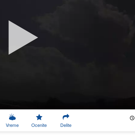
Vreme
Ocenite
Delite