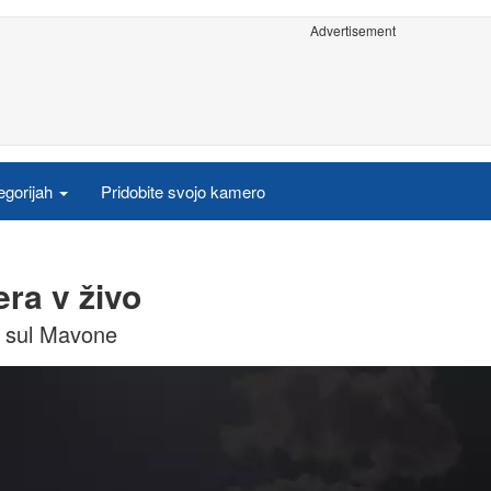
Advertisement
egorijah
Pridobite svojo kamero
ra v živo
ta sul Mavone