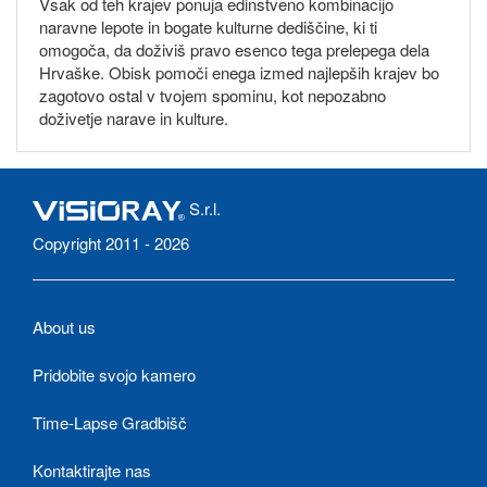
Vsak od teh krajev ponuja edinstveno kombinacijo
naravne lepote in bogate kulturne dediščine, ki ti
omogoča, da doživiš pravo esenco tega prelepega dela
Hrvaške. Obisk pomoči enega izmed najlepših krajev bo
zagotovo ostal v tvojem spominu, kot nepozabno
doživetje narave in kulture.
S.r.l.
Copyright 2011 - 2026
About us
Pridobite svojo kamero
Time-Lapse Gradbišč
Kontaktirajte nas