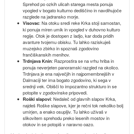
Sprehod po ozkih ulicah starega mesta ponuja
vpogled v bogato kulturno dediščino in navdihujoče
razglede na jadransko morje.
Visovac
: Na otoku sredi reke Krka stoji samostan,
ki ponuja miren umik in vpogled v duhovno kulturo
regije. Otok je dostopen z ladjo, kar doda pridih
avanture tvojemu obisku. Tu lahko raziskuješ
muzejsko zbirko in spoznaš zgodovino
frančiškanskih menihov.
Trdnjava Knin
: Razprostira se na vrhu hriba in
ponuja neverjeten panoramski razgled na okolico.
Trdnjava je ena največjih in najpomembnejših v
Dalmaciji ter ima bogato zgodovino, ki sega v
srednji vek. Obišči to impozantno strukturo in se
potopite v zgodovinske pripovedi.
Roški slapovi
: Nedaleč od glavnih slapov Krka,
najdeš Roške slapove, kjer je rečni tok nekoliko bolj
umirjen, a enako osupljiv. Tu lahko uživaš v
slikovitem sprehodu preko lesenih mostov in
otokov in se potopiš v naravno oazo.