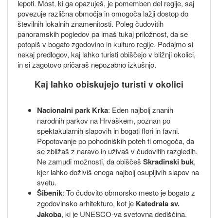
lepoti. Most, ki ga opazuješ, je pomemben del regije, saj
povezuje različna območja in omogoča lažji dostop do
številnih lokalnih znamenitosti. Poleg čudovitih
panoramskih pogledov pa imaš tukaj priložnost, da se
potopiš v bogato zgodovino in kulturo regije. Podajmo si
nekaj predlogov, kaj lahko turisti obiščejo v bližnji okolici,
in si zagotovo pričaraš nepozabno izkušnjo.
Kaj lahko obiskujejo turisti v okolici
Nacionalni park Krka
: Eden najbolj znanih
narodnih parkov na Hrvaškem, poznan po
spektakularnih slapovih in bogati flori in favni.
Popotovanje po pohodniških poteh ti omogoča, da
se zbližaš z naravo in uživaš v čudovitih razgledih.
Ne zamudi možnosti, da obiščeš
Skradinski buk
,
kjer lahko doživiš enega najbolj osupljivih slapov na
svetu.
Šibenik
: To čudovito obmorsko mesto je bogato z
zgodovinsko arhitekturo, kot je
Katedrala sv.
Jakoba
, ki je UNESCO-va svetovna dediščina.