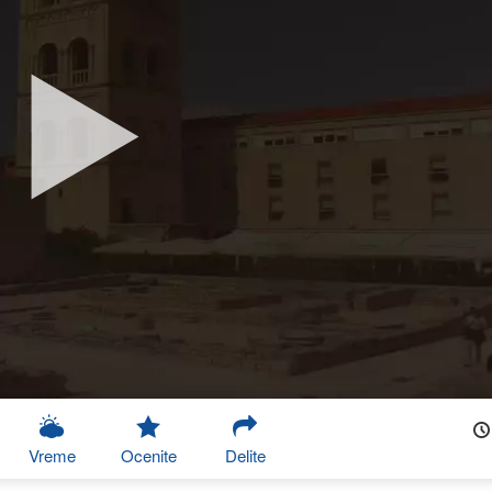
Vreme
Ocenite
Delite