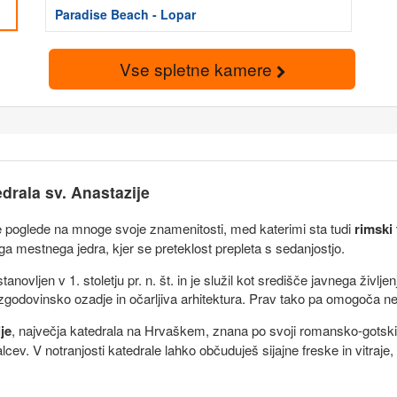
Paradise Beach - Lopar
Vse spletne kamere
drala sv. Anastazije
e poglede na mnoge svoje znamenitosti, med katerimi sta tudi
rimski
 mestnega jedra, kjer se preteklost prepleta s sedanjostjo.
anovljen v 1. stoletju pr. n. št. in je služil kot središče javnega življ
vo zgodovinsko ozadje in očarljiva arhitektura. Prav tako pa omogoča ne
je
, največja katedrala na Hrvaškem, znana po svoji romansko-gotski a
cev. V notranjosti katedrale lahko občuduješ sijajne freske in vitraje, 