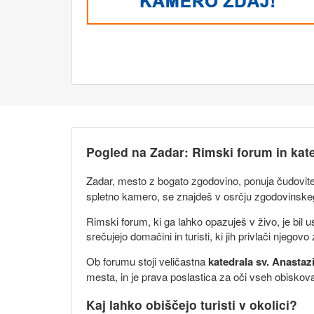
Pogled na Zadar: Rimski forum in kate
Zadar, mesto z bogato zgodovino, ponuja čudovit
spletno kamero, se znajdeš v osrčju zgodovinskega
Rimski forum, ki ga lahko opazuješ v živo, je bil ust
srečujejo domačini in turisti, ki jih privlači njego
Ob forumu stoji veličastna
katedrala sv. Anastazi
mesta, in je prava poslastica za oči vseh obiskoval
Kaj lahko obiščejo turisti v okolici?