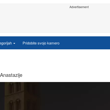
Advertisement
egorijah
Pridobite svojo kamero
 Anastazije