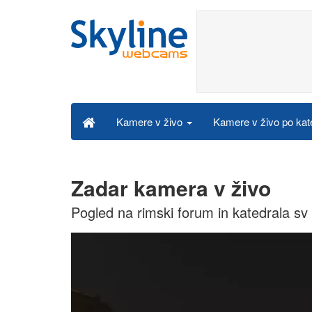
Kamere v živo po kat
Kamere v živo
Zadar kamera v živo
Pogled na rimski forum in katedrala sv