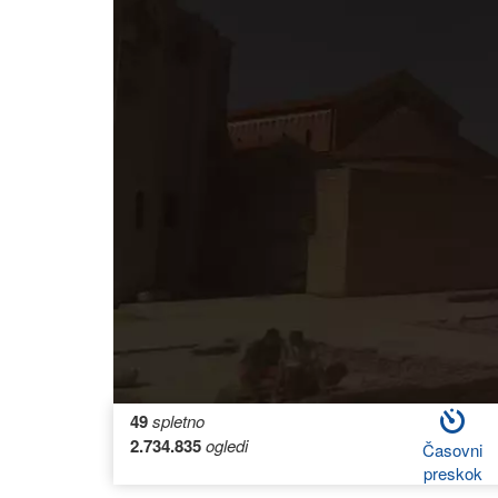
49
spletno
2.734.835
ogledi
Časovni
preskok