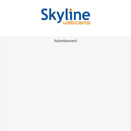
Advertisement