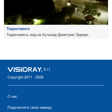
Торрелавега
Торрелавега, вид на бульвар Деметрио Эрреро
S.r.l.
Copyright 2011 - 2026
О нас
Подключите свою камеру