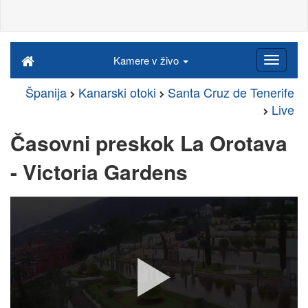
Kamere v živo
Španija
Kanarski otoki
Santa Cruz de Tenerife
Live
Časovni preskok La Orotava
- Victoria Gardens