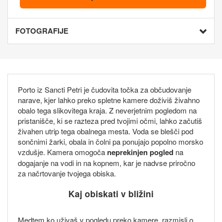
FOTOGRAFIJE
Porto iz Sancti Petri je čudovita točka za občudovanje
narave, kjer lahko preko spletne kamere doživiš živahno
obalo tega slikovitega kraja. Z neverjetnim pogledom na
pristanišče, ki se razteza pred tvojimi očmi, lahko začutiš
živahen utrip tega obalnega mesta. Voda se blešči pod
sončnimi žarki, obala in čolni pa ponujajo popolno morsko
vzdušje. Kamera omogoča
neprekinjen pogled
na
dogajanje na vodi in na kopnem, kar je nadvse priročno
za načrtovanje tvojega obiska.
Kaj obiskati v bližini
Medtem ko uživaš v pogledu preko kamere, razmisli o