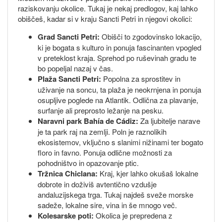
raziskovanju okolice. Tukaj je nekaj predlogov, kaj lahko
obiščeš, kadar si v kraju Sancti Petri in njegovi okolici:
Grad Sancti Petri:
Obišči to zgodovinsko lokacijo,
ki je bogata s kulturo in ponuja fascinanten vpogled
v preteklost kraja. Sprehod po ruševinah gradu te
bo popeljal nazaj v čas.
Plaža Sancti Petri:
Popolna za sprostitev in
uživanje na soncu, ta plaža je neokrnjena in ponuja
osupljive poglede na Atlantik. Odlična za plavanje,
surfanje ali preprosto ležanje na pesku.
Naravni park Bahía de Cádiz:
Za ljubitelje narave
je ta park raj na zemlji. Poln je raznolikih
ekosistemov, vključno s slanimi nižinami ter bogato
floro in favno. Ponuja odlične možnosti za
pohodništvo in opazovanje ptic.
Tržnica Chiclana:
Kraj, kjer lahko okušaš lokalne
dobrote in doživiš avtentično vzdušje
andaluzijskega trga. Tukaj najdeš sveže morske
sadeže, lokalne sire, vina in še mnogo več.
Kolesarske poti:
Okolica je prepredena z