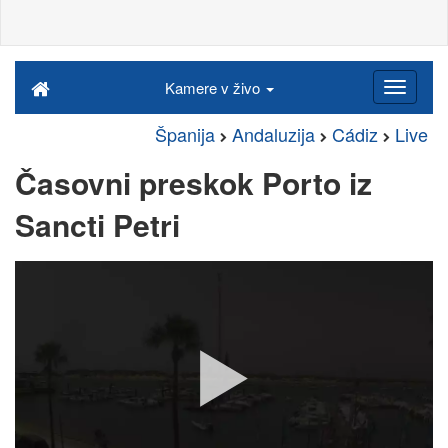
Kamere v živo
Španija
Andaluzija
Cádiz
Live
Časovni preskok Porto iz
Sancti Petri