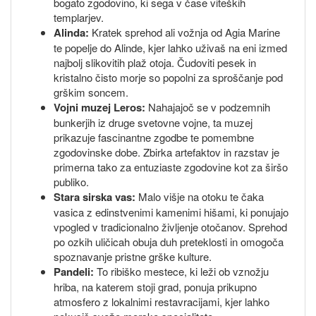
bogato zgodovino, ki sega v čase viteških
templarjev.
Alinda:
Kratek sprehod ali vožnja od Agia Marine
te popelje do Alinde, kjer lahko uživaš na eni izmed
najbolj slikovitih plaž otoja. Čudoviti pesek in
kristalno čisto morje so popolni za sproščanje pod
grškim soncem.
Vojni muzej Leros:
Nahajajoč se v podzemnih
bunkerjih iz druge svetovne vojne, ta muzej
prikazuje fascinantne zgodbe te pomembne
zgodovinske dobe. Zbirka artefaktov in razstav je
primerna tako za entuziaste zgodovine kot za širšo
publiko.
Stara sirska vas:
Malo višje na otoku te čaka
vasica z edinstvenimi kamenimi hišami, ki ponujajo
vpogled v tradicionalno življenje otočanov. Sprehod
po ozkih uličicah obuja duh preteklosti in omogoča
spoznavanje pristne grške kulture.
Pandeli:
To ribiško mestece, ki leži ob vznožju
hriba, na katerem stoji grad, ponuja prikupno
atmosfero z lokalnimi restavracijami, kjer lahko