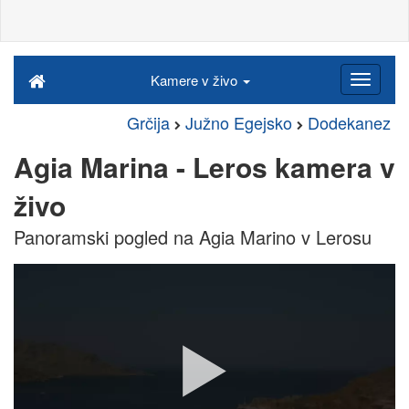
Kamere v živo
Grčija
Južno Egejsko
Dodekanez
Agia Marina - Leros kamera v
živo
Panoramski pogled na Agia Marino v Lerosu