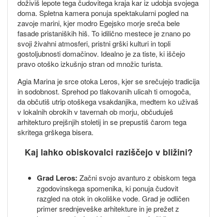
doživiš lepote tega čudovitega kraja kar iz udobja svojega
doma. Spletna kamera ponuja spektakularni pogled na
zavoje marini, kjer modro Egejsko morje sreča bele
fasade pristaniških hiš. To idilično mestece je znano po
svoji živahni atmosferi, pristni grški kulturi in topli
gostoljubnosti domačinov. Idealno je za tiste, ki iščejo
pravo otoško izkušnjo stran od množic turista.
Agia Marina je srce otoka Leros, kjer se srečujejo tradicija
in sodobnost. Sprehod po tlakovanih ulicah ti omogoča,
da občutiš utrip otoškega vsakdanjika, medtem ko uživaš
v lokalnih obrokih v tavernah ob morju, občuduješ
arhitekturo prejšnjih stoletij in se prepustiš čarom tega
skritega grškega bisera.
Kaj lahko obiskovalci raziščejo v bližini?
Grad Leros:
Začni svojo avanturo z obiskom tega
zgodovinskega spomenika, ki ponuja čudovit
razgled na otok in okoliške vode. Grad je odličen
primer srednjeveške arhitekture in je prežet z