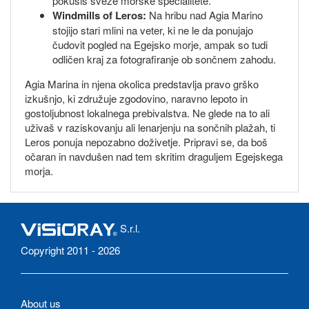
pokusiš sveže morske specialitete.
Windmills of Leros:
Na hribu nad Agia Marino
stojijo stari mlini na veter, ki ne le da ponujajo
čudovit pogled na Egejsko morje, ampak so tudi
odličen kraj za fotografiranje ob sončnem zahodu.
Agia Marina in njena okolica predstavlja pravo grško
izkušnjo, ki združuje zgodovino, naravno lepoto in
gostoljubnost lokalnega prebivalstva. Ne glede na to ali
uživaš v raziskovanju ali lenarjenju na sončnih plažah, ti
Leros ponuja nepozabno doživetje. Pripravi se, da boš
očaran in navdušen nad tem skritim draguljem Egejskega
morja.
S.r.l.
Copyright 2011 - 2026
About us