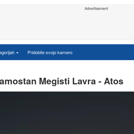
Advertisement
egorijah
Pridobite svojo kamero
amostan Megisti Lavra - Atos