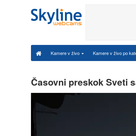
Kamere v živo po kat
Kamere v živo
Časovni preskok Sveti s