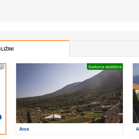
IŽINI
Svetovna dediščina
Atos
A