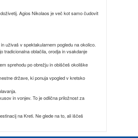
 doživetij. Agios Nikolaos je več kot samo čudovit
 in uživaš v spektakularnem pogledu na okolico.
o tradicionalna oblačila, orodja in vsakdanje
nem sprehodu po obrežju in obiščeš okoliške
mestne države, ki ponuja vpogled v kretsko
plavanja.
usov in vonjev. To je odlična priložnost za
tinacij na Kreti. Ne glede na to, ali iščeš