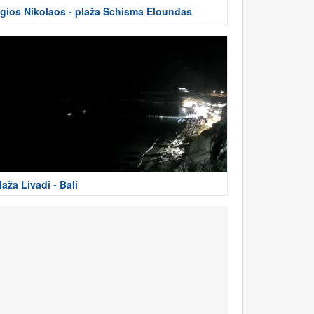
gios Nikolaos - plaža Schisma Eloundas
laža Livadi - Bali