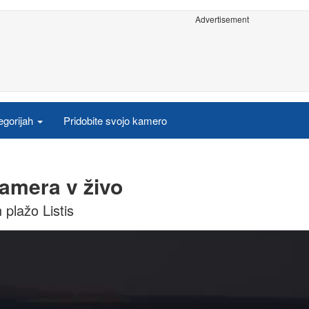
Advertisement
egorijah
Pridobite svojo kamero
kamera v živo
 plažo Listis