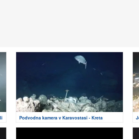
li
Podvodna kamera v Karavostasi - Kreta
J