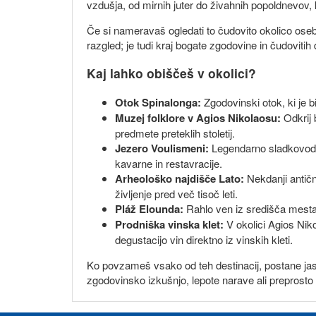
vzdušja, od mirnih juter do živahnih popoldnevov,
Če si nameravaš ogledati to čudovito okolico osebn
razgled; je tudi kraj bogate zgodovine in čudovitih
Kaj lahko obiščeš v okolici?
Otok Spinalonga:
Zgodovinski otok, ki je 
Muzej folklore v Agios Nikolaosu:
Odkrij 
predmete preteklih stoletij.
Jezero Voulismeni:
Legendarno sladkovodno
kavarne in restavracije.
Arheološko najdišče Lato:
Nekdanji antičn
življenje pred več tisoč leti.
Pláž Elounda:
Rahlo ven iz središča mesta 
Prodniška vinska klet:
V okolici Agios Niko
degustacijo vin direktno iz vinskih kleti.
Ko povzameš vsako od teh destinacij, postane jasno,
zgodovinsko izkušnjo, lepote narave ali preprosto 