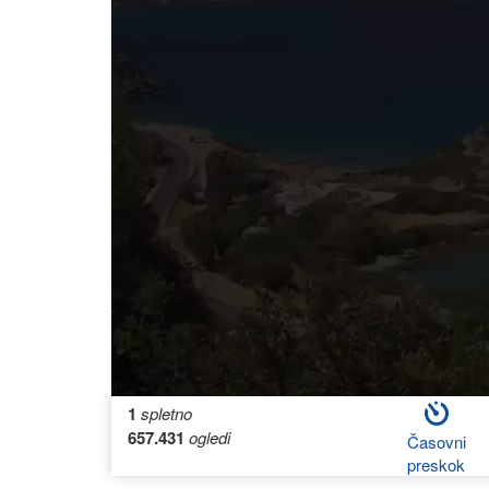
1
spletno
657.431
ogledi
Časovni
preskok