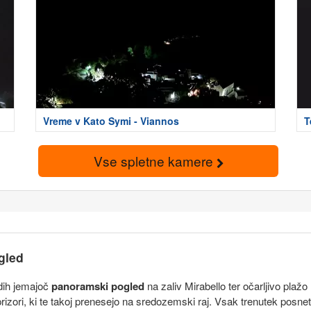
Vreme v Kato Symi - Viannos
T
Vse spletne kamere
gled
 dih jemajoč
panoramski pogled
na zaliv Mirabello ter očarljivo plažo
 prizori, ki te takoj prenesejo na sredozemski raj. Vsak trenutek posn