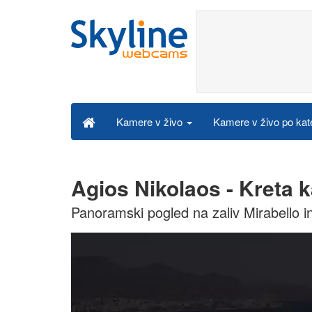
Kamere v živo po kat
Kamere v živo
Agios Nikolaos - Kreta 
Panoramski pogled na zaliv Mirabello in