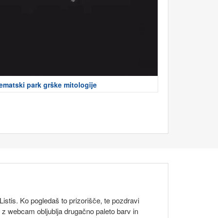
ematski park grške mitologije
 Listis. Ko pogledaš to prizorišče, te pozdravi
et z webcam obljublja drugačno paleto barv in