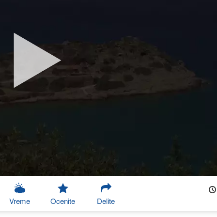
Vreme
Ocenite
Delite