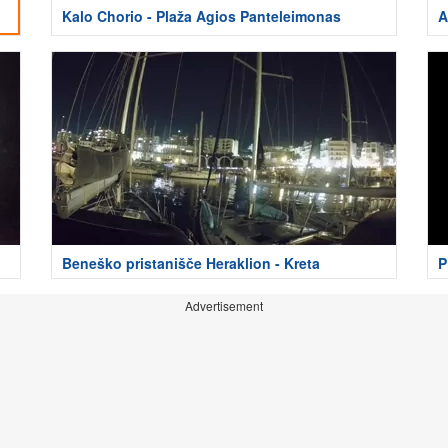
Kalo Chorio - Plaža Agios Panteleimonas
A
Beneško pristanišče Heraklion - Kreta
P
Advertisement